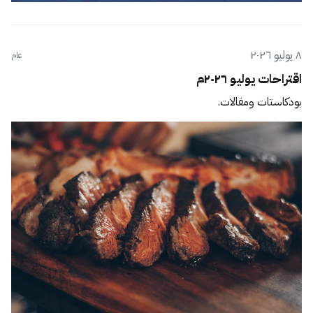
٨ يوليو ٢٠٢٦
عام
اقتراحات يوليو ٢٠٢٦م
بودكاستات ومقالات.