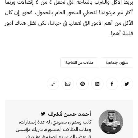
يربط الأكل والشرب بالتناحة التي تجعل ٤ من ٤ إتصالات وربما
أكثر غير مردودة! لتعطي الشعور العام بالخمول، فحتى إن كان
الأكل من أهم الأمور التي نفعلها في حياتنا، لكن تظل هناك أمور
قليلة أهم!.
شؤون اجتماعية
مقالات عن الانتاجية
انشر على تويتر
انشر على الفيسبوك
انشر على لينكد إن
انشر على بينترست
انشر على الإيميل
انسخ الرابط
أحمد حسن مُشرِف
Twitter
كاتب ومدون سعودي، له عدة إصدارات،
ومئات المقالات المنشورة. شريك مؤسس
في بعض المشاريع الصغيرة، مقيم في