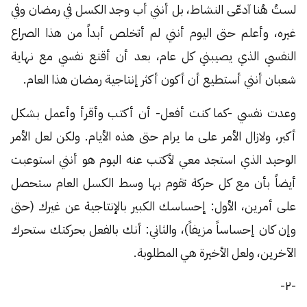
لستُ هُنا آدعّى النشاط، بل أنني أب وجد الكسل في رمضان وفي
غيره، وأعلم حتى اليوم أنني لم أتخلص أبداً من هذا الصراع
النفسي الذي يصيبني كل عام، بعد أن أقنع نفسي مع نهاية
شعبان أنني أستطيع أن أكون أكثر إنتاجية رمضان هذا العام.
وعدت نفسي -كما كنت أفعل- أن أكتب وأقرأ وأعمل بشكل
أكبر، ولازال الأمر على ما يرام حتى هذه الأيام. ولكن لعل الأمر
الوحيد الذي استجد معي لأكتب عنه اليوم هو أنني استوعبت
أيضاً بأن مع كل حركة تقوم بها وسط الكسل العام ستحصل
على أمرين، الأول: إحساسك الكبير بالإنتاجية عن غيرك (حتى
وإن كان إحساساً مزيفاً)، والثاني: أنك بالفعل بحركتك ستحرك
الآخرين، ولعل الأخيرة هي المطلوبة.
-٢-