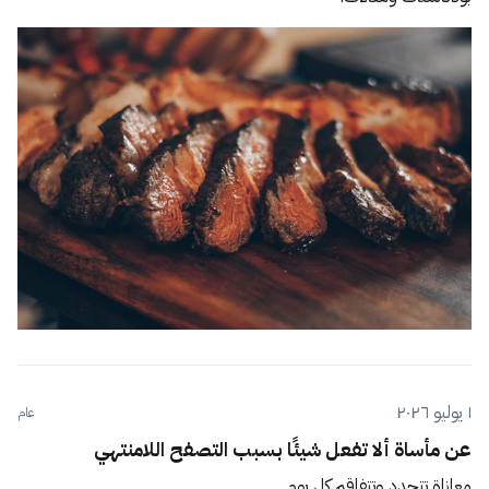
١ يوليو ٢٠٢٦
عام
عن مأساة ألا تفعل شيئًا بسبب التصفح اللامنتهي
معاناة تتجدد وتتفاقم كل يوم.