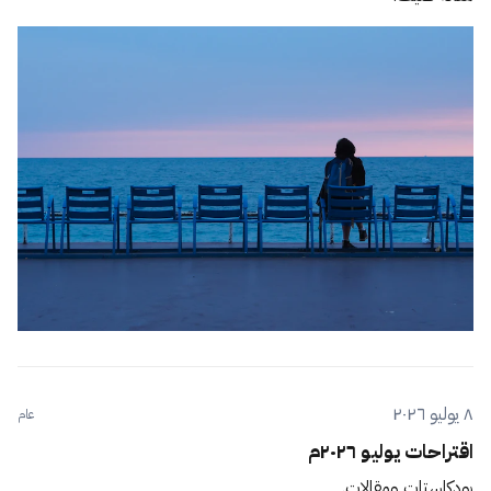
٨ يوليو ٢٠٢٦
عام
اقتراحات يوليو ٢٠٢٦م
بودكاستات ومقالات.