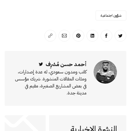
شؤون اجتماعية
انشر على تويتر
انشر على الفيسبوك
انشر على لينكد إن
انشر على بينترست
انشر على الإيميل
انسخ الرابط
أحمد حسن مُشرِف
Twitter
كاتب ومدون سعودي، له عدة إصدارات،
ومئات المقالات المنشورة. شريك مؤسس
في بعض المشاريع الصغيرة، مقيم في
مدينة جدة.
النشرة الإخبارية