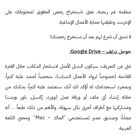
منظمة غير ربحية، تعنى باستخراج رخص الحقوق لمحتوياتك على
الإنترنت، وظيفتها حماية الأعمال الإبداعية.
لا تنسى أن تتبرع لهم بعد أن تستخرج رخصتك!
جوجل درايف – Google Drive:
غني عن التعريف، سيكون البديل الأمثل لاستئجار المكاتب خلال الفترة
القادمة (خصوصاً لرواد الأعمال الشباب)، شخصياً أعتمد عليه كثيراً،
وبمجرد استخدامك له أؤكد لك أنك ستعتمد عليه كثيراً، يمكنك من
خلاله إنشاء أي ملف أو ورقة عمل (وورد، إكسيل، باور بوينت)
ومشاركتها مع أطراف أخرى بكل سهولة، والأهم من ذلك طبعاً … أنه
مجاناً، وصديق مميز لمستخدمي “الماك – Mac” ومحبي الللغة
العربية.