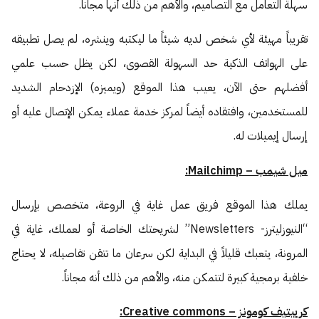
سهلة التعامل مع التصاميم، والأهم من ذلك أنها مجاناً.
تقريباً مهيئة لأي شخص لديه شيئاً ما ليكتبه وينشره، لم يصل تطبيقه
على الهواتف الذكية حد السهولة القصوى، لكن يظل حسب علمي
أفضلهم حتى الآن، يعيب هذا الموقع (ويميزه) الإزدحام الشديد
للمستخدمين، وافتقاده أيضاً لمركز خدمة عملاء يمكن الإتصال عليه أو
إرسال إيميلات له.
ميل شيمب – Mailchimp:
يملك هذا الموقع فريق عمل غاية في الروعة، متخصص بإرسال
“النيوزليترز- Newsletters” لشريحتك الخاصة أو لعملك، غاية في
المرونة، يتعبك قليلاً في البداية لكن سرعان ما تتقن تفاصيله، لا يحتاج
خلفية برمجية كبيرة لتتمكن منه، والأهم من ذلك أنه مجاناً.
كرييتيف كومونز – Creative commons: