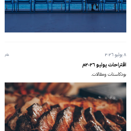
٨ يوليو ٢٠٢٦
عام
اقتراحات يوليو ٢٠٢٦م
بودكاستات ومقالات.