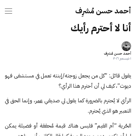
أحمد حسن مُشرِف
أنا لا أحترم رأيك
أحمد حسن مُشرِف
١ ديسمبر ٢٠١٦
يقول قائل: “كل من يجعل زوجته/إبنته تعمل في مستشفى فهو
ديوث”، كيف لي أن أحترم هذا الرأي؟
الرأي لا يُحترم بالضرورة كما يقول لي صديقي
عمر
، وإنما الحق في
التعبير هو الذي يُحترم.
الحُرية “أم القيم” فليس هناك قيمة مُحققة أو فضيلة يمكن
لها أن تكون، دون وجود الحرية كما قال الكاتب أنس زاهد.