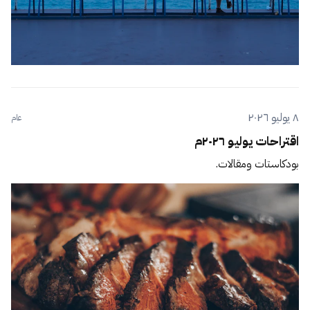
٨ يوليو ٢٠٢٦
عام
اقتراحات يوليو ٢٠٢٦م
بودكاستات ومقالات.