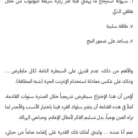
٦. سهولة استرجاع ما يهمني فيه عبر زيارة سريعة لليوتيوب من خلال
هاتفي الذكي
٧. طاقة سلبية
٨. يساعد على ضمور المخ
والأهم من ذلك، عدم قدرتي على السيطرة التامة لكل مايعُرض …
وذلك على عكس معادلة استخدام الإنترنت الحرة (شبه المطلقة).
أؤمن أن هذا الإختراع سينقرض تدريجياً خلال العشرة سنوات القادمة،
آملاً في هذه القناعة أن يتغير سلوك الفرد فينا باختيار الأنسب والأجدر لما
تراه العين يومياً، بدل تسليم الفكر لأبطال الإعلام، وصانعي الهزالة.
نعم أنا ضده … وليتني أملك تلك القدرة على إلغاءه تماماً من حياتي،