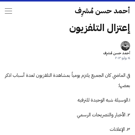
أحمد حسن مُشرِف
إعتزال التلفزيون
أحمد حسن مُشرِف
١٤ يوليو ٢٠١٣
في الماضي كان الجميع يلتزم يومياً بمشاهدة
التلفزيون لعدة أسباب اذكر
بعضها:
١.الوسيلة شبه الوحيدة للترفيه
٢. الأخبار والتصريحات الرسمي
٣. الإعلانات