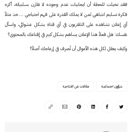
فقد تخيلت للحظة أن ايجابيات عدم وجوده لا تقارن بسلبياته، أكره
فكرة تسليم انتباهي لمن لا يملك القدرة على فهم احتياجي … خذ مثلاً
أي إعلان تشاهده على التلفزيون في أي قناة بشكل عشوائي، واسأل
نفسك: هل فعلاّ هذا الإعلان يساهم بشكل كبير في إقناعك بالمحتوى؟
وكيف يعقل لكل هذه الأموال أن تُصرف في إزعاجك أصلاً؟
شؤون اجتماعية
مقالات عن الانتاجية
انشر على تويتر
انشر على الفيسبوك
انشر على لينكد إن
انشر على بينترست
انشر على الإيميل
انسخ الرابط