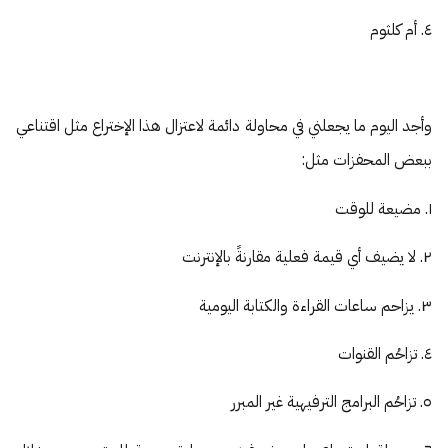
٤. أم كلثوم
وأجد اليوم ما يجعلني في محاولة دائمة لاعتزال هذا الإختراع مثل اقتناعي
ببعض المحفزات مثل:
١. مضيعة للوقت
٢. لا يضيف أي قيمة فعلية مقارنةً بالإنترنت
٣. يزاحم ساعات القراءة والكتابة اليومية
٤. تزاحُم القنوات
٥. تزاحُم البرامج الترفيهية غير المبرر