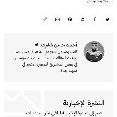
سيكلوجيا الإنسان
انشر على تويتر
انشر على الفيسبوك
انشر على لينكد إن
انشر على بينترست
انشر على الإيميل
انسخ الرابط
أحمد حسن مُشرِف
Twitter
كاتب ومدون سعودي، له عدة إصدارات،
ومئات المقالات المنشورة. شريك مؤسس
في بعض المشاريع الصغيرة، مقيم في
مدينة جدة.
النشرة الإخبارية
انضم إلى النشرة الإخبارية لتلقي آخر التحديثات.