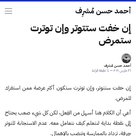
أحمد حسن مُشرِف
إن خفت ستتوتر وإن توترت
ستمرض
أحمد حسن مُشرِف
٢٦ مارس ٢٠٢١
—
1 دقيقة قراءة
إن خفت ستتوتر، وإن توترت ستكون أكثر عرضة ممن استفزك
للمرض.
أعي أن الكلام هنا أسهل من الفِعل، لكن كل شيء صعب يحتاج
إلى نقطة بداية لنتعلم كيف نتعامل معه. عدم الاستجابة للتوتر
حِرفة، تزداد بالممارسة وتنضب بالإهمال.