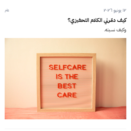
١٢ يونيو ٢٠٢٦
عام
كيف دمّرني الكلام التحفيزي؟
وكيف نسيته.