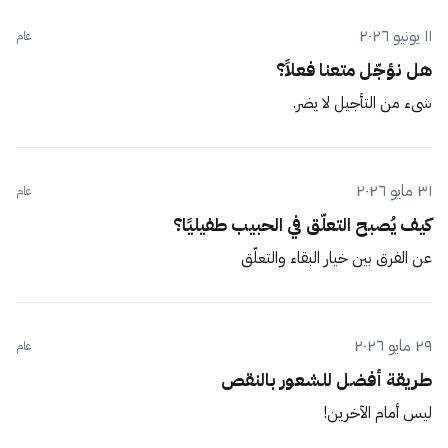
١١ يونيو ٢٠٢٦
عام
هل نؤجّل متعنا فعلاً؟
شيء من التأجيل لا يضر.
٣١ مايو ٢٠٢٦
عام
كيف يُصبح التعلّق في الحبيب طفيليًا؟
عن الفرق بين خيار البقاء والتعلّق
٢٩ مايو ٢٠٢٦
عام
طريقة أفضل للشعور بالنقص
ليس أمام الآخرين!