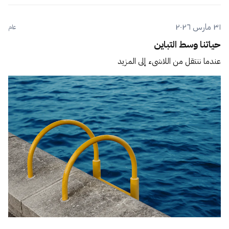
٣١ مارس ٢٠٢٦
عام
حياتنا وسط التباين
عندما ننتقل من اللاشيء إلى المزيد