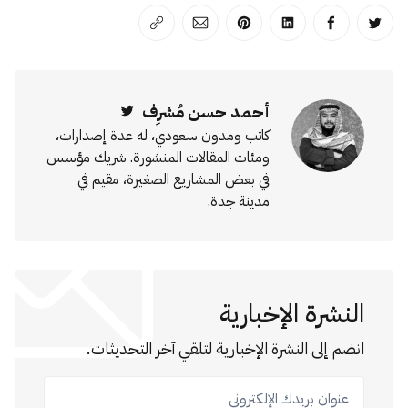
انشر على تويتر
انشر على الفيسبوك
انشر على لينكد إن
انشر على بينترست
انشر على الإيميل
انسخ الرابط
أحمد حسن مُشرِف
Twitter
كاتب ومدون سعودي، له عدة إصدارات،
ومئات المقالات المنشورة. شريك مؤسس
في بعض المشاريع الصغيرة، مقيم في
مدينة جدة.
النشرة الإخبارية
انضم إلى النشرة الإخبارية لتلقي آخر التحديثات.
عنوان بريدك الإلكتروني