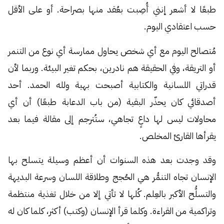
طبعًا لا أشعر إنني أُصِبت بعُقد منها بصراحة. أو على الأقل
حسب اعتقادي اليوم.
مُتصالح اليوم مع أي شخص يحاول ممارسة أي نوع من التنمر
أو التريقة، وفي الحقيقة هم نادرين، بحكم تغير البيئة. وربما لأن
قدراتي اللسانية والكتابية أصبحت بهية ولله الحمد. أحد
أصدقائي كان يحذّر البقية (من باب الدعابة طبعًا) أن أي
محاولات ليس لها داعٍ تجاهي، ستُترجم إلى مقالة فيما بعد
يقرأها القارئ المخلص.
وقد وجدت بعد هذه السنوات أن أعظم وسيلة يتسلح بها
الإنسان تجاه التنمُّر هي الحُجج وطلاقة اللسان وسرعة البديهة
والتسلُّح الأكبر بالعِلم. كُلها لا تأتي إلا من خلال تغذية منتظمة
وتراكمية من القراءة. وكلما قرأ الإنسان (وكتب) أكثر، كلما كان له