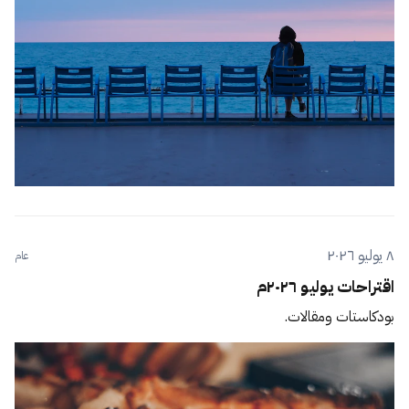
٨ يوليو ٢٠٢٦
عام
اقتراحات يوليو ٢٠٢٦م
بودكاستات ومقالات.