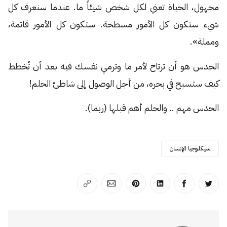
مجهول، الحياة تعني لكل شخص شيئاً ما. عندما سنعرف كل
شيء ستكون كل الأمور مسطحة. ستكون كل الأمور قاتمة،
ومملة».
الحدس هو أن ترتاح لأمر ما وترمي نفسك فيه بعد أن تُخطط
كيف ستسبح في بحره، من أجل الوصول إلى شاطئ الحلم!
الحدس مهم .. والحلم أهم قبلها (ربما).
سيكلوجيا الإنسان
انشر على تويتر
انشر على الفيسبوك
انشر على لينكد إن
انشر على بينترست
انشر على الإيميل
انسخ الرابط