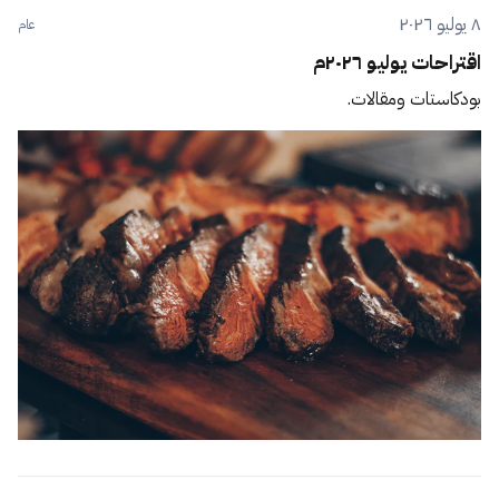
٨ يوليو ٢٠٢٦
عام
اقتراحات يوليو ٢٠٢٦م
بودكاستات ومقالات.