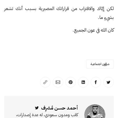
لكن إيّاك والاقتراب من قراراتك المصيرية بسبب أنك تشعر
بشيءٍ ما.
كان الله في عون الجميع.
شؤون اجتماعية
انشر على تويتر
انشر على الفيسبوك
انشر على لينكد إن
انشر على بينترست
انشر على الإيميل
انسخ الرابط
أحمد حسن مُشرِف
Twitter
كاتب ومدون سعودي، له عدة إصدارات،