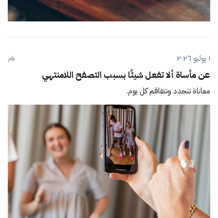
١ يوليو ٢٠٢٦
عام
عن مأساة ألا تفعل شيئًا بسبب التصفح اللامنتهي
معاناة تتجدد وتتفاقم كل يوم.