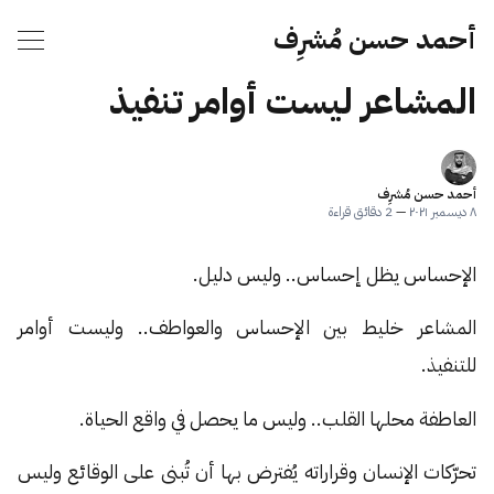
أحمد حسن مُشرِف
المشاعر ليست أوامر تنفيذ
أحمد حسن مُشرِف
٨ ديسمبر ٢٠٢١
—
2 دقائق قراءة
الإحساس يظل إحساس.. وليس دليل.
المشاعر خليط بين الإحساس والعواطف.. وليست أوامر
للتنفيذ.
العاطفة محلها القلب.. وليس ما يحصل في واقع الحياة.
تحرّكات الإنسان وقراراته يُفترض بها أن تُبنى على الوقائع وليس