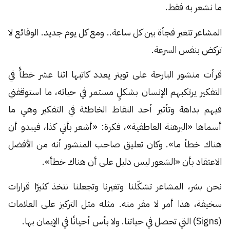
ما نشعر به فقط.
المشاعر تتغير فجأة بين كل ساعة.. ومع كل يوم جديد. الوقائع لا
تركض بنفس السرعة.
قرأت منشور البارحة على تويتر يعدد كاتبها اثنا عشر خطأً في
التفكير يرتكبهم الإنسان بشكلٍ مستمر في حياته، ما استوقفني
فيهم بداهة وتأثير أحد النقاط الخاطئة في التفكير وهي ما
أسماها «البرهنة العاطفية»، فكرة: «أشعر بأني كذا، فيبدو أن
هناك خطأ ما». وكان تعليق صاحب المنشور أنه من الأفضل
الاعتقاد بأن «الشعور ليس دليل على أن هناك خطأ».
نحن بشر، المشاعر تشكّلنا وتغيرنا وتجعلنا نتخذ كثيرًا قرارات
سخيفة، هذا أمر لا مفر منه. مثله مثل التركيز على العلامات
(Signs) التي تحصل في حياتنا. ولا بأس أحيانًا في الإيمان بها.