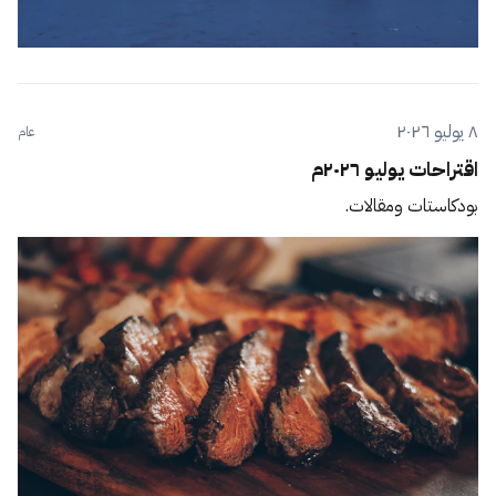
٨ يوليو ٢٠٢٦
عام
اقتراحات يوليو ٢٠٢٦م
بودكاستات ومقالات.