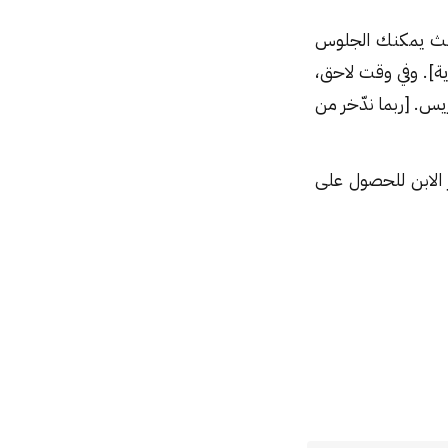
حيث يمكنك الجلوس
ة]. وفي وقت لاحق،
س. [ربما ندّخر من
ز الابن للحصول على