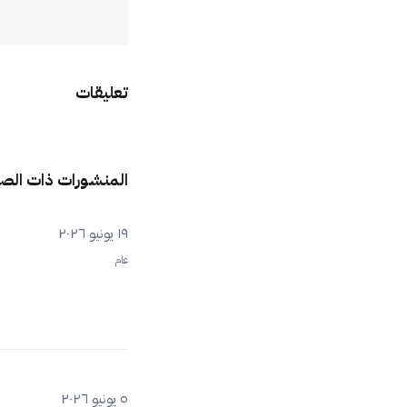
تعليقات
المنشورات ذات الص
١٩ يونيو ٢٠٢٦
عام
٥ يونيو ٢٠٢٦