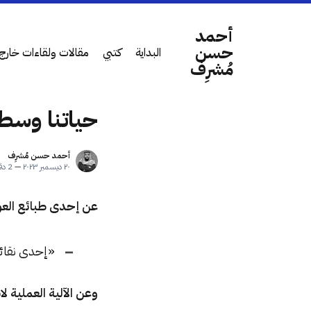
أحمد
حسن
البداية
كتبي
مقالات ولقاءات خارج 
مُشرِف
حياتنا وسط
أحمد حسن مُشرِف
٢٠ ديسمبر ٢٠٢٣
—
2 دقائق قراءة
عن إحدى طبائع العو
«إحدى نقائص
وعن الآلية العملية ل