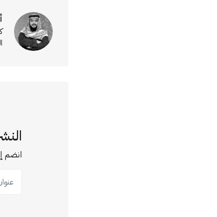
أ
ك
ا
النشر
انضم إل
عنوان ب