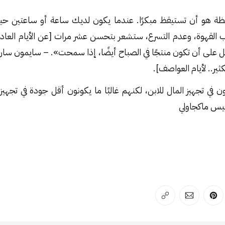
قظة هو أن تستيقظ مبكرًا. عندما يكون لديك ساعة أو ساعتين 
 القهوة، وعدم التسرع، ستشعر بتحسن عشر مرات [عن الأيام العادي
 على أن تكون منتجًا في الصباح أيضًا، إذا سمحت». – سايمون ساري
كثير.. لأيام العواصف].
ن في تجهيز المال للابن، لكنهم غالبًا ما يكونون أقل جودة في تجهي
يس ماكجاولي
لفيسبوك
 على لينكد إن
انشر على بينترست
انشر على الإيميل
انسخ الرابط