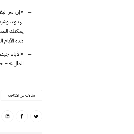
«إن سر الي
بهدوء، وشرب
يمكنك العمل
هذه الأيام ال
«الآباء جيدو
المال.» – ج
مقالات عن الانتاجية
انشر على تويتر
انشر على ا
انشر