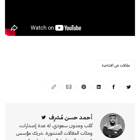
مقالات عن الانتاجية
انشر على تويتر
انشر على الفيسبوك
انشر على لينكد إن
انشر على بينترست
انشر على الإيميل
انسخ الرابط
أحمد حسن مُشرِف
Twitter
كاتب ومدون سعودي، له عدة إصدارات،
ومئات المقالات المنشورة. شريك مؤسس