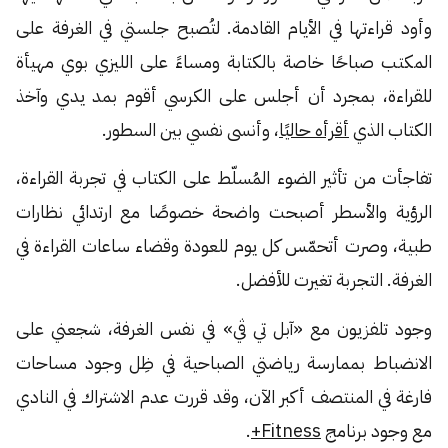
وأود قراءتها في الأيام القادمة. لتُصبح جلستي في الغرفة على
المكتب صباحًا خاصة بالكتابة ومساءً على الليزي بوي مهيأة
للقراءة، بمجرد أن أجلس على الكرسي أقوم بمد يدي وآخذ
الكتاب الذي
أقرأه حاليًا
، وأنسى نفسي بين السطور.
تفاجأت من تأثير الضوء المُسلّط على الكتاب في تجربة القراءة،
الرؤية والأسطر أصبحت واضحة خصوصًا مع ارتدائي نظارات
طبية، وصرت أتحمّس كل يوم للعودة وقضاء ساعات القراءة في
الغرفة. التجربة تغيرت للأفضل.
وجود تلفزيون مع «آبل تي ڤي» في نفس الغرفة، شجعني على
الانضباط بممارسة رياضتي الصباحية في ظِل وجود مساحات
فارغة في المنتصف أكبر الآن، وقد قررت عدم الاشتراك في النادي
مع وجود برنامج
Fitness+
.