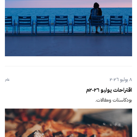
٨ يوليو ٢٠٢٦
عام
اقتراحات يوليو ٢٠٢٦م
بودكاستات ومقالات.