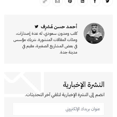
انشر على تويتر
انشر على الفيسبوك
انشر على لينكد إن
انشر على بينترست
انشر على الإيميل
انسخ الرابط
أحمد حسن مُشرِف
Twitter
كاتب ومدون سعودي، له عدة إصدارات،
ومئات المقالات المنشورة. شريك مؤسس
في بعض المشاريع الصغيرة، مقيم في
مدينة جدة.
النشرة الإخبارية
انضم إلى النشرة الإخبارية لتلقي آخر التحديثات.
عنوان بريدك الإلكتروني