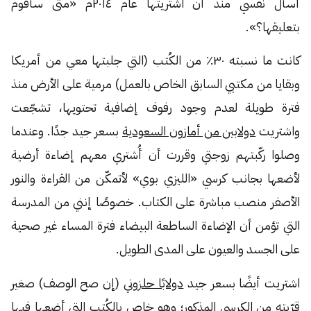
أسأل نفسي منذ أن اشتريتها عام ٢٠١٤م «متى سأقوم
بتعليقها؟».
كانت ما نسبته ٣٠٪ من الكُتب (التي جلبتها معي من أمريكا
وبقايا من مكتبي السابق الخاص بالعمل) مرمية على الأرض منذ
فترة طويلة لعدم وجود رفوف إضافية تحتويها، تشجّعت
واشتريت
دولابين من أمازون السعودية
بسعر جيد جدًا. وعندما
وصلوا ركّبتهم زوجتي وقررت أن أُشتري معهم إضاءة أرضية
لأضعها بجانب كرسي «الليزي بوي» لأتمكّن من القراءة والنور
الأصفر منصب مباشرة على الكتاب. خصوصًا إنني من المدرسة
التي تؤمن أن الإضاءة الساطعة البيضاء فترة المساء غير صحية
على الجسد والعيون على المدى الطويل.
اشتريت أيضًا بسعر جيد
دولابًا حلزوني
(إن صح الوصف) صغير
قرّبته من الكرسي المذكور؛ وهو خاص بالكُتب التي أضعها فيها