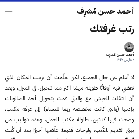
أحمد حسن مُشرِف
رتب غرفتك
أحمد حسن مُشرِف
٢ مارس ٢٠٢٢
لا أعلم عن حال الجميع، لكن تعلّمت أن ترتيب المكان الذي
نقضي فيه أوقاتًا طويلة مهمًا أكثر مما نتخيل. في المنزل، وبعد
أن انتقلت للعيش مع والدتي قمت بتحويل أحد الصالونات
بإذنها (والتي كانت مخصصة ربما للنساء) إلى غرفة مكتب،
وضعت فيها كنبتين، طاولة مكتب للعمل، وعدة دواليب من
بيتي القديم للكُتب، ولوحات قديمة علّقتها أخيرًا بعد أن كُنت