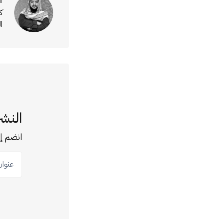
ك
ا
النشر
انضم إل
عنوان ب