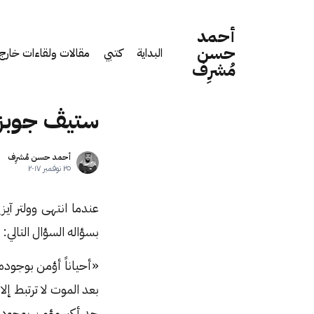
أحمد
حسن
البداية
كتبي
مقالات ولقاءات خارج 
مُشرِف
ستيڤ جوبز 
أحمد حسن مُشرِف
٢٥ نوفمبر ٢٠١٧
عندما انتهى وولتر آي
بسؤاله السؤال التال
بعد الموت لا ترتبط إل
حد أكبر مؤمن بوجوده