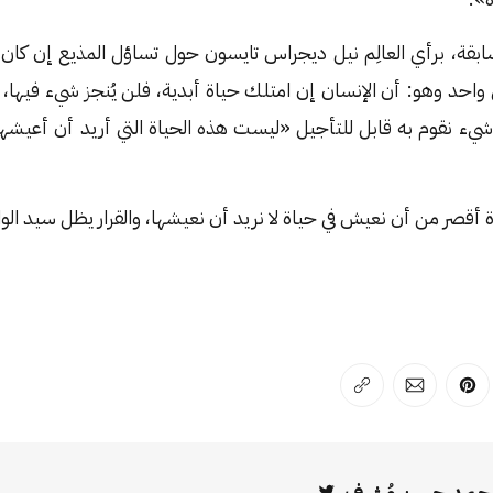
ابقة، برأي العالِم نيل ديجراس تايسون حول تساؤل المذيع إن كان 
حد وهو: أن الإنسان إن امتلك حياة أبدية، فلن يُنجز شيء فيها،
 شيء نقوم به قابل للتأجيل «ليست هذه الحياة التي أريد أن أعيشه
ة أقصر من أن نعيش في حياة لا نريد أن نعيشها، والقرار يظل سيد الوا
لفيسبوك
 على لينكد إن
انشر على بينترست
انشر على الإيميل
انسخ الرابط
حمد حسن مُشرِف
Twitter