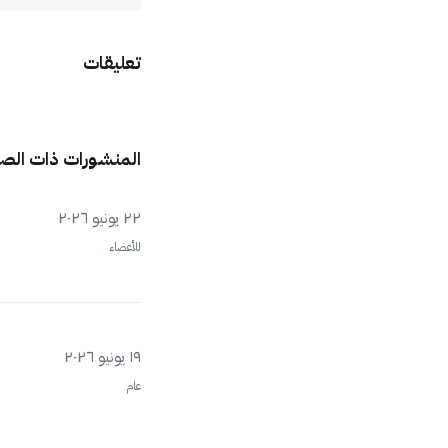
تعليقات
المنشورات ذات الص
٢٢ يونيو ٢٠٢٦
للأعضاء
١٩ يونيو ٢٠٢٦
عام