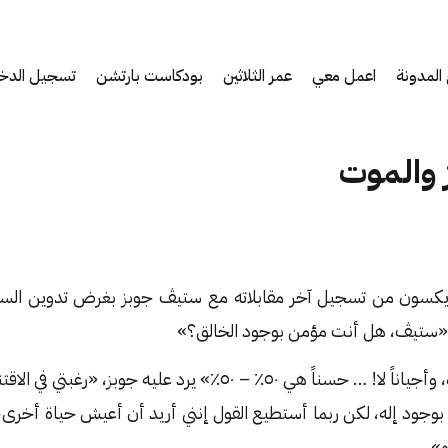
المدونة
اعمل معي
عمر الثلاثين
بودكاست بارتشن
تسجيل الدخ
والموت
زيكسون من تسجيل آخر مقابلاته مع ستيڤ جوبز بغرض تدوين السيرة 
ي: «ستيڤ، هل أنت مؤمن بوجود الخالق؟»
«أحياناً أؤمن بوجوده، وأجياناً لا! … حسناً هي ٥٠٪ – ٥٠٪» يرد عليه
ا بوجود إله، لكن ربما أستطيع القول إنني أريد أن أعيش حياة أخرى،
».