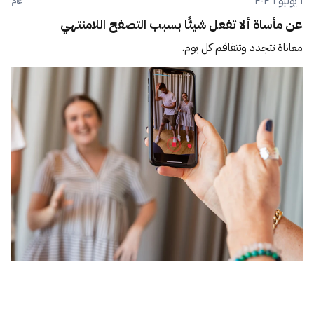
١ يوليو ٢٠٢٦
عام
عن مأساة ألا تفعل شيئًا بسبب التصفح اللامنتهي
معاناة تتجدد وتتفاقم كل يوم.