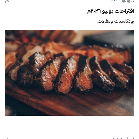
٨ يوليو ٢٠٢٦
عام
اقتراحات يوليو ٢٠٢٦م
بودكاستات ومقالات.