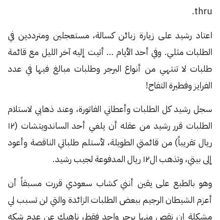
thru.
اعتاد رشيد على زيارة زبائن كسالة، مستعجلين ومترددين في
الطلبات مثلي. وفي أحد الأيام … أتيت إليه آخر الليل مع قائمة
طلبات لا تنتهي من أنواع البرجر وطلبات مبالغ فيها في عدد
الفرايز وفطيرة التفاح!
سجل رشيد كل الطلبات وأعطاني الفاتورة، وعند ذهابي لاستلام
الطلبات قرر رشيد من عقله أن يلغي أحد الساندويتشات (١٢
ريال تقريباً) من قائمتي الطويلة، لأستلم طلباتي الناقصة وأعود
إلى بيتي، وتذهب ال١٢ ريال المدفوعة لجيب رشيد.
وهو بالطبع على يقين أنني كشاب سعودي قررت مسبقاً أن
أعزم الشيطان الرجيم ببعض الطلبات الزائدة والتي لن تسبب لي
مشكلة إن نقص منها برجر واحد فقط، ناهيك عن عدم شكه