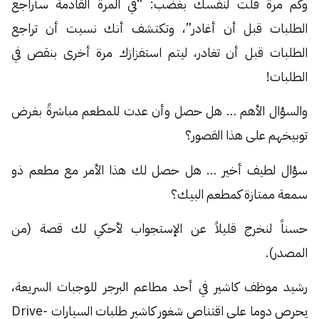
وكم مرة قلت لنفسك بغضب: “في المرة القادمة سأراجع
الطلبات قبل أن أغادر”، وتكتشف أنك نسيت أن تراجع
الطلبات قبل أن تغادر، ليتم استفزازك مرة أخرى بنقص في
الطلبات!
والسؤال الأهم … هل حصل وأن عدت للمطعم مباشرةً بغرض
توبيخهم على هذا القصور؟
سؤال لطيف أخير … هل حصل لك هذا الأمر مع مطعم ذو
سمعة ممتازة كمطعم البيك؟
حسناً لنخرج قليلاً عن الإستجواب لأحكي لك قصة (من
المصدر).
رشيد موظف كاشير في أحد مطاعم البرجر للوجبات السريعة،
يحرص دوما على اقتناص شغور كاشير طلبات السيارات Drive-