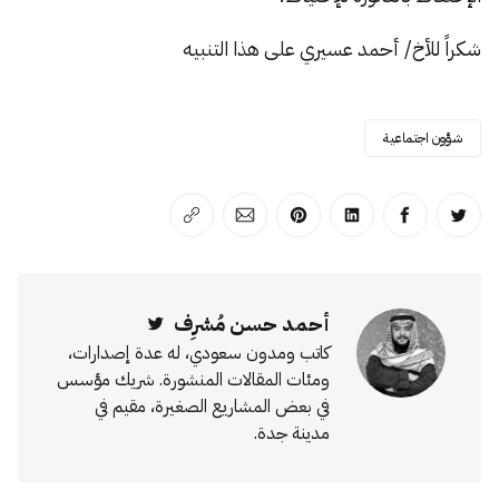
شكراً للأخ/ أحمد عسيري على هذا التنبيه
شؤون اجتماعية
انشر على تويتر
انشر على الفيسبوك
انشر على لينكد إن
انشر على بينترست
انشر على الإيميل
انسخ الرابط
أحمد حسن مُشرِف
Twitter
كاتب ومدون سعودي، له عدة إصدارات،
ومئات المقالات المنشورة. شريك مؤسس
في بعض المشاريع الصغيرة، مقيم في
مدينة جدة.