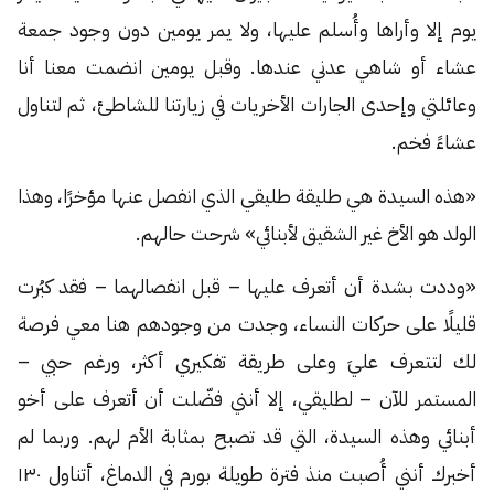
يوم إلا وأراها وأُسلم عليها، ولا يمر يومين دون وجود جمعة
عشاء أو شاهي عدني عندها. وقبل يومين انضمت معنا أنا
وعائلتي وإحدى الجارات الأخريات في زيارتنا للشاطئ، ثم لتناول
عشاءً فخم.
«هذه السيدة هي طليقة طليقي الذي انفصل عنها مؤخرًا، وهذا
الولد هو الأخ غير الشقيق لأبنائي» شرحت حالهم.
«وددت بشدة أن أتعرف عليها – قبل انفصالهما – فقد كبُرت
قليلًا على حركات النساء، وجدت من وجودهم هنا معي فرصة
لك لتتعرف عليَ وعلى طريقة تفكيري أكثر، ورغم حبي –
المستمر للآن – لطليقي، إلا أنني فضّلت أن أتعرف على أخو
أبنائي وهذه السيدة، التي قد تصبح بمثابة الأم لهم. وربما لم
أخبرك أنني أُصبت منذ فترة طويلة بورم في الدماغ، أتناول ١٣٠