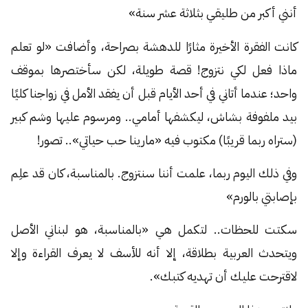
أنني أكبر من طليقي بثلاثة عشر سنة»
كانت الفقرة الأخيرة مثارًا للدهشة بصراحة، وأضافت «لو تعلم
ماذا فعل لكي نتزوج! قصة طويلة، لكن سأختصرها بموقف
واحد؛ عندما أتاني في أحد الأيام قبل أن يفقد الأمل في زواجنا كليًا
بيد ملفوفة بشاش، ليكشفها أمامي.. ومرسوم عليها وشم كبير
(ستراه ربما قريبًا) مكتوب فيه «مارينا حب حياتي».. تصور!
وفي ذلك اليوم ربما، علمت أننا سنتزوج. بالمناسبة، كان قد علِم
بإصابتي بالورم»
سكتت للحظات.. لتكمل هي «بالمناسبة، هو لبناني الأصل
ويتحدث العربية بطلاقة، إلا أنه للأسف لا يعرف القراءة وإلا
لاقترحت عليك أن تهديه كتبك».