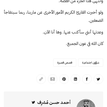
وانتهى هذا الجزء من القصة.
ولو أخبرت القارئ الكريم الأمور الأخرى عن مارينا، ربما سيتفاجأ
الضعفين.
وعدتها أنني سأكتب عنها. وها أنا الآن.
كان الله في عون الجميع.
شؤون اجتماعية
قصص قصيرة
انشر على تويتر
انشر على الفيسبوك
انشر على لينكد إن
انشر على بينترست
انشر على الإيميل
انسخ الرابط
أحمد حسن مُشرِف
Twitter