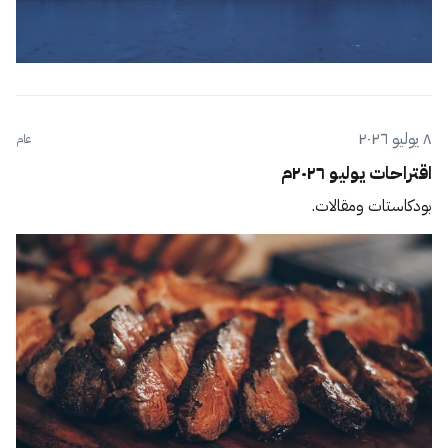
٨ يوليو ٢٠٢٦
عام
اقتراحات يوليو ٢٠٢٦م
بودكاستات ومقالات.