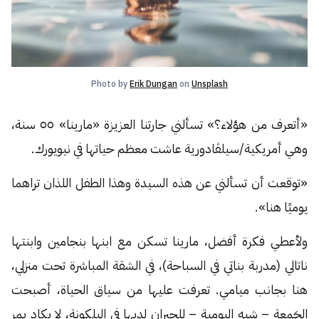
Photo by
Erik Dungan
on
Unsplash
«أتعرف من هؤلاء؟» تسألني جارتنا العزيزة «مارينا» ٥٥ سنة،
وهي أمريكية/سيلڤادورية عاشت معظم حياتها في نيويورك.
«توقعت أن تسألني عن هذه السيدة وهذا الطفل اللذان تراهما
يوميًا هنا».
ولأعطي فكرة أفضل، مارينا تسكن مع ابنها بنجامين وابنتها
ناتالي (مدربة بناتي في السباحة)، في الشقة المباشرة تحت منزلي،
هنا بجانب ميامي. تعرفت عليها من سياق الحياة، أصبحت
الجَمعة – شبه اليومية – للجيران لديها في البلكونة، لا يكاد يمر