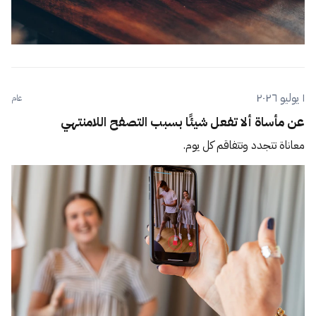
١ يوليو ٢٠٢٦
عام
عن مأساة ألا تفعل شيئًا بسبب التصفح اللامنتهي
معاناة تتجدد وتتفاقم كل يوم.