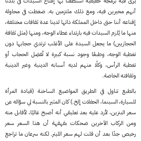
يرى فيه برمجة حقيقية استطعنا بها إقناع السيدات في بلدنا
أنهم مخيرين فيه، ومع ذلك ملتزمين به. ضغطت في محاولة
إقناعه أننا حتى داخل المملكة ذاتها لدينا عدة ثقافات مختلفة،
منها ما يُلزم السيدات فيه بارتداء غطاء الوجه، ومنها (مثل ثقافة
الحجازيين) ما يجعل السيدة على الأغلب ترتدي حجابها دون
تغطية الوجه، وطبعًا وجود نسبة كبيرة لا تُفضِل الحجاب أو
تغطية الرأس، وكلًا منهم لديه أسبابه الدينية وغير الدينية
وثقافته الخاصة.
بالطبع تناول في الطريق المواضيع الساخنة (قيادة المرأة
للسيارة، السينما، الحفلات إلخ.) كان المثير بالنسبة لي سؤاله عن
سعر البنزين، لأرد عليه بعد تعليقي أنه أصبح غاليًا، لأقابل منه
ومن الركاب الآخرين ضحكات بقهقهة أن هذا السعر سعر
رخيص جدًا بعد أن قلت لهم سعر الليتر. لكنه سرعان ما تراجع