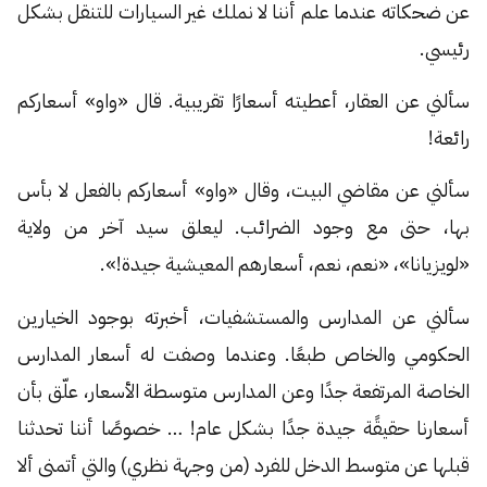
عن ضحكاته عندما علم أننا لا نملك غير السيارات للتنقل بشكل
رئيسي.
سألني عن العقار، أعطيته أسعارًا تقريبية. قال «واو» أسعاركم
رائعة!
سألني عن مقاضي البيت، وقال «واو» أسعاركم بالفعل لا بأس
بها، حتى مع وجود الضرائب. ليعلق سيد آخر من ولاية
«لويزيانا»، «نعم، نعم، أسعارهم المعيشية جيدة!».
سألني عن المدارس والمستشفيات، أخبرته بوجود الخيارين
الحكومي والخاص طبعًا. وعندما وصفت له أسعار المدارس
الخاصة المرتفعة جدًا وعن المدارس متوسطة الأسعار، علّق بأن
أسعارنا حقيقًة جيدة جدًا بشكل عام! … خصوصًا أننا تحدثنا
قبلها عن متوسط الدخل للفرد (من وجهة نظري) والتي أتمنى ألا