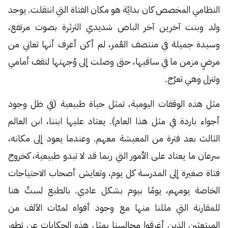
النظامي المخصص كان بدايًة هو مكان الفتاة التي انتقلت. يوجد
ولد وبنت آخرين آخر الباص شديدي الثرثرة بصوت مرتفع،
وسيدة جميلة في منتصف العُمر، لم أكن أعرف أنها تعاني من
مرضٍ مزمن ما في ساقيها، حتى وصلت إلى وُجهتها لتقف أمامي
وتنزل وهي تعرُج.
مثل هذه الوقفات اليومية، تمثل حياة طبيعية (في ظل وجود
أجواء باردة في مثل هذا العام). يعتاد عليها ابننا، ابن العالم
الثالث بعد فترة من المعيشة معهم. وعندما يعود إلى مكانه،
سرعان ما يعتاد على الأمور التي ربما قد لا تبدو طبيعية، كخروج
فتاة صغيرة إلى المدرسة كل يوم، وتعايش أصحاب الاحتياجات
الخاصة يومهم، يومًا بيوم بشكل عادي. بالطبع لستُ هنا
للمقارنة التي مللنا منها مع وجود أفواه لمئات الآلف من
المبتعثين الذين أغرقوا مجالسنا بمثل هذه الحكايات عن تطور