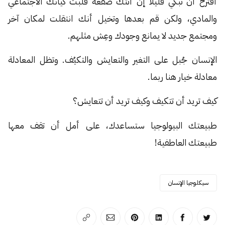
أقترح أن تبكي قليلًا إن أتتك صفعة قلبت كيانك الاجتماعي
والمادي، ولكن قم بعدها وتخيل أنك انتقلت لمكان آخر
ومجتمع جديد لا يمانع وجودك وعِش مثلهم.
الإنسان جُبل على التغير والتعايش والتكيُف. وتظل المعادلة
معادلة خيار هنا ربما.
كيف تريد أن تتكيف وكيف تريد أن تتعايش؟
طبيعتك البيولوجيا ستساعدك، على أمل أن تقف معها
طبيعتك العاطفية!
سيكلوجيا الإنسان
انشر على تويتر
انشر على الفيسبوك
انشر على لينكد إن
انشر على بينترست
انشر على الإيميل
انسخ الرابط