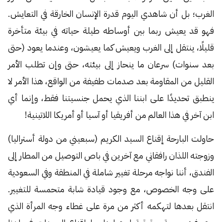
الغرب؛ بل أن شاهدي اليوم قدرة الإنسان الخارقة في التعايش.
فهو قد يعيش ربما بين أوساطه طيلة حياته في بيئة متأخرة
قليلًا، ينتقل إلى الغرب ويعيش كما يعيشون، وعندما يعود (حتى
بعد سنوات) سرعان ما ينحاز إلى بيئته، حتى وإن تطلب الأمر
القليل من المقاومة بعد صدمات طفيفة من الواقع، هذا الأمر لا
ينطبق تحديدًا على ابننا الذي يحمل جنسيتنا فقط، وإنما أي
ابن آخر في هذا العالم من أفريقيا أو آسيا أو أمريكا اللاتينية!
حاولت البارحة إقناع السيد الكريم (سبعيني من دولة أستراليا)
وزوجته اللذان رافقاني مع آخرين في باص التوصيل من المطار إلى
الفندق، أننا نواجه مرحلة تغيير شاملة في المنطقة وفي السعودية
على وجه الخصوص، مع وجود قيادة شابة متحمسة للتغيير.
انتقل بعدها لتهكمه أكثر من مرة على غطاء وجه المرأة الذي