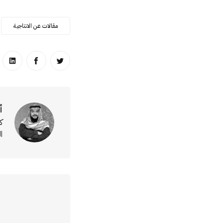
مقالات عن الانتاجية
انشر على تويتر
انشر على ا
انشر
أ
ك
ا