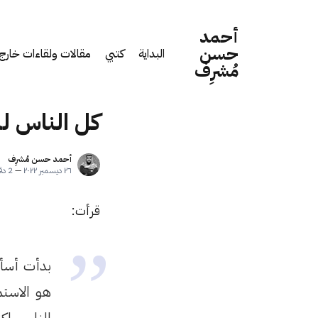
أحمد
حسن
البداية
كتبي
مقالات ولقاءات خارج 
مُشرِف
كل الناس لد
أحمد حسن مُشرِف
٢٦ ديسمبر ٢٠٢٢
—
2 دقائق قراءة
قرأت:
بدأت أسأل
هو الاستم