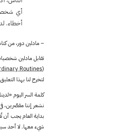
الناس، اكت
أي شخص آخ
أخطاء. لدي
– مادلين دور، من كتاب لم أفعل الشيء ال
تقابل مادلين شخصيات 
rdinary Routines
(
لتخرج لنا بهذا التعليق 
كلمة السر اليوم «لدين
نشعر إننا مقصّرين، ف
بداية العام يجب أن تُ
شيء معها. لا أحد سي