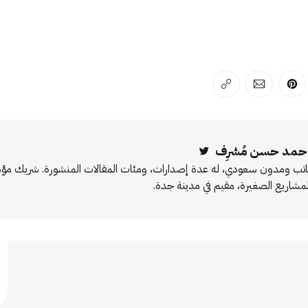
لفيسبوك
 على لينكد إن
انشر على بينترست
انشر على الإيميل
انسخ الرابط
حمد حسن مُشرِف
Twitter
اتب ومدون سعودي، له عدة إصدارات، ومئات المقالات المنشورة. شريك 
لمشاريع الصغيرة، مقيم في مدينة جدة.