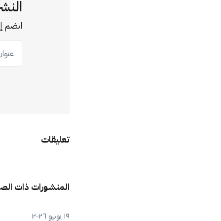
النشر
انضم إل
عنوان ب
تعليقات
المنشورات ذات الص
١٩ يونيو ٢٠٢٦