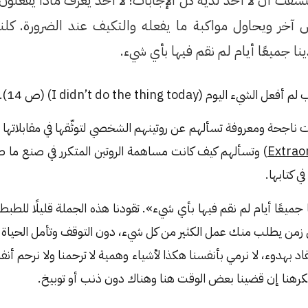
شفت أن لا أحد لديه كل الإجابات؛ لا أحد يعرف ماذا يفعلون.
ر ويحاول مواكبة ما يفعله والتكيف عند الضرورة. كلنا ن
نا جميعًا أيام لم نقم فيها بأي شيء.
يوم (I didn’t do the thing today) (ص 14).
ناجحة ومعروفة تسألهم عن روتينهم الشخصي لتوثّقها في مقابلاتها 
Extrao
) وتسألهم كيف كانت مساهمة الروتين المتكرر في صنع ما 
في كتابها.
ا جميعًا أيام لم نقم فيها بأي شيء». تقودنا هذه الجملة قليلًا للطب
ي زمن يطلب منك عمل الكثير من كل شيء، دون التوقف وتأمل الحياة
قاد بهدوء، لا نرمي بأنفسنا هكذا لأشياء وهمية لا ترحمنا ولا نرحم 
كرهنا إن قضينا بعض الوقت هنا وهناك دون ذنب أو توبيخ.