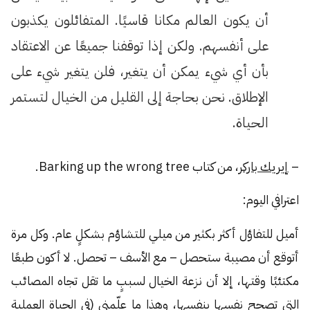
أن يكون العالم مكانا قاسيًا. المتفائلون يكذبون
على أنفسهم. ولكن إذا توقفنا جميعًا عن الاعتقاد
بأن أي شيء يمكن أن يتغير، فلن يتغير شيء على
الإطلاق. نحن بحاجة إلى القليل من الخيال لتستمر
الحياة.
–
إيريك باركر
، من كتاب Barking up the wrong tree.
اعترافي اليوم:
أميل للتفاؤل أكثر بكثير من ميلي للتشاؤم بشكلٍ عام. وكل مرة
أتوقع أن مصيبة ستحصل – مع الأسف – تحصل. لا أكون طبعًا
مكتئبًا وقتها، إلا أن نزعة الخيال لسببٍ ما تقل تجاه المصائب
التي تصحح نفسها بنفسها، وهذا ما علّمني (في الحياة العملية