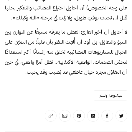
على وجه الخصوص) أن أحاول اختراع المصائب والتفكير بحلها
قبل أن تحدث بوقتٍ طويل، ولا زلت في مرحلة «الله وكيلك».
لا أحاول أن أخبر القارئ الفطن ما يعرفه مسبقًا عن التوازن بين
التنبؤ والتفاؤل، بل أود أن أُلفِت النظر بأن قليلًا من التمرّن على
الخيال للسناريوهات المصائبية تخلق منه إنسانًا أكثر استعدادًا
لتحمّل الصدمات. الواقعية الاكتئابية.. تظل أمرًا واقعي، في حين
أن التفاؤل مجرد خيال عاطفي قد يُصيب وقد يخيب.
سيكلوجيا الإنسان
انشر على تويتر
انشر على الفيسبوك
انشر على لينكد إن
انشر على بينترست
انشر على الإيميل
انسخ الرابط