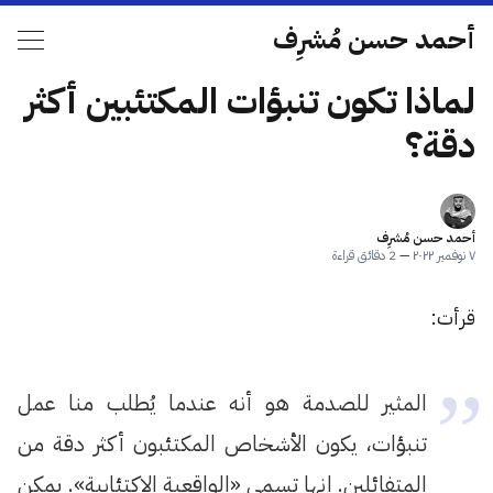
أحمد حسن مُشرِف
لماذا تكون تنبؤات المكتئبين أكثر
دقة؟
أحمد حسن مُشرِف
٧ نوفمبر ٢٠٢٢
—
2 دقائق قراءة
قرأت:
المثير للصدمة هو أنه عندما يُطلب منا عمل
تنبؤات، يكون الأشخاص المكتئبون أكثر دقة من
المتفائلين. إنها تسمى «الواقعية الاكتئابية». يمكن