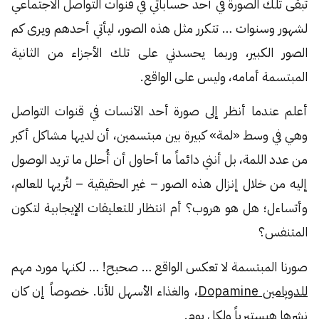
تبقى تلك الصورة في أحد حساباتي في قنوات التواصل الاجتماعي
لشهور وسنوات … تتكرر مثل هذه الصور، ليأتي أحدهم ويرى كم
الصور الكبير، وربما يحسدني على تلك الأجزاء من الثانية
المبتسمة أمامه، وليس على الواقع.
أعلم عندما أنظر إلى صورة أحد الآنسات في قنوات التواصل
وهي في وسط «لمة» كبيرة بين مبتسمين، أن لديها مشاكل أكبر
من عدد اللمة، بل أنني دائماً ما أحاول أن أُحلل ما تريد الوصول
إليه من خلال إنزال هذه الصور – غير الحقيقية – لتُريها للعالم،
وأتساءل؛ هل هو هروب؟ أم انتظار للتعليقات الإيجابية لتكون
المتنفس؟
صورنا المبتسمة لا تعكس الواقع … صحيح! … لكنها مورد مهم
للدوپامين Dopamine
، والغذاء الأسهل للأنا. خصوصاً إن كان
نشرها هيستيرياً ولكل يوم.