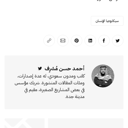
سيكلوجيا الإنسان
انشر على تويتر
انشر على الفيسبوك
انشر على لينكد إن
انشر على بينترست
انشر على الإيميل
انسخ الرابط
أحمد حسن مُشرِف
Twitter
كاتب ومدون سعودي، له عدة إصدارات،
ومئات المقالات المنشورة. شريك مؤسس
في بعض المشاريع الصغيرة، مقيم في
مدينة جدة.