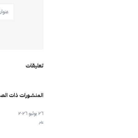
عنوان ب
تعليقات
المنشورات ذات الص
٢٦ يوليو ٢٠٢٦
عام