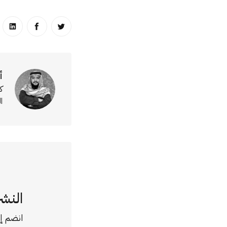
انشر على تويتر
انشر على ا
انشر
أ
ك
ا
النشر
انضم إل