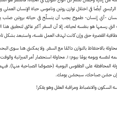
الرئيسي أيضًا في اختلال توازن روتين وناموس حياة الإنسان العملي وا
نسان -أي إنسان- طموح يجب أن يتسلّح في حياته بروتين صلب يخ
التي رسمها هو بنفسه لحياته، إلا أن السفر أكبر عائق لتحقيق هذا ا
طافية القصيرة حتى وإن كانت لهدف العمل نفسه، واستبعد بشكل تام ا
ولة بالاحتفاظ بالتوازن دائمًا مع السفر. ولا يمكنني هنا سوى البح
تخرج الإنسان عمّا يرسمه لنفسه ويومه يومًا بيوم؛ ١. محاولة استحضار أم
فيهم و٢. محاولة المحافظة على الطقوس اليومية (خصوصًا الصباحية منها). ف
، فإن حسُن صباحك، سيحسُن يومك.
ه السكون والانضباط ومراقبة العقل وهو يفكر!