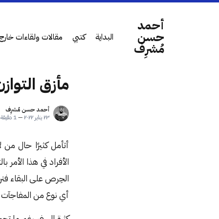
أحمد
حسن
البداية
كتبي
مقالات ولقاءات خارج 
مُشرِف
مأزق التواز
أحمد حسن مُشرِف
٢٣ يناير ٢٠٢٢
—
1 دقيقة قراءة
أتأمل كثيرًا حال من 
الأفراد في هذا الأمر 
الحِرص على البقاء فتر
أي نوع من المفاجآت أو
كثرة السفر رغم ما تحم