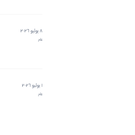
٨ يوليو ٢٠٢٦
عام
١ يوليو ٢٠٢٦
عام