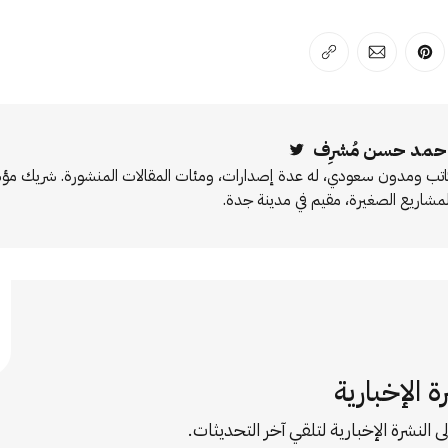
لفيسبوك
 على لينكد إن
انشر على بينترست
انشر على الإيميل
انسخ الرابط
حمد حسن مُشرِف
Twitter
اتب ومدون سعودي، له عدة إصدارات، ومئات المقالات المنشورة. شريك 
لمشاريع الصغيرة، مقيم في مدينة جدة.
ة الإخبارية
ى النشرة الإخبارية لتلقي آخر التحديثات.