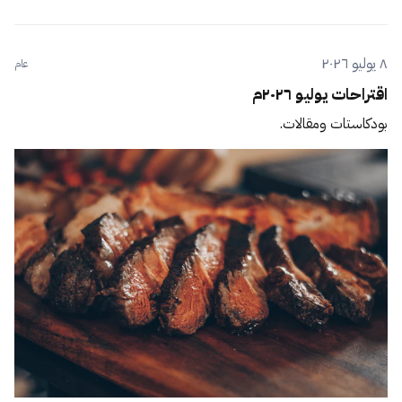
٨ يوليو ٢٠٢٦
عام
اقتراحات يوليو ٢٠٢٦م
بودكاستات ومقالات.