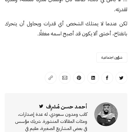
لقدرته.
لكن عندما لا يمتلك الشخص أي قدرات ويحاول أن يتحرك
بانفتاح، أخشى ألا يكون قد أصبح اسمه مغفلًا.
شؤون اجتماعية
انشر على تويتر
انشر على الفيسبوك
انشر على لينكد إن
انشر على بينترست
انشر على الإيميل
انسخ الرابط
أحمد حسن مُشرِف
Twitter
كاتب ومدون سعودي، له عدة إصدارات،
ومئات المقالات المنشورة. شريك مؤسس
في بعض المشاريع الصغيرة، مقيم في