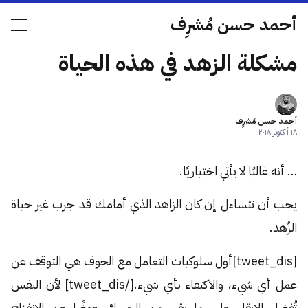
أحمد حسن مُشرِف
مشكلة الزهد في هذه الحياة
أحمد حسن مُشرِف
١٨ أكتوبر ٢٠١٨
… أنه غالبًا لا يأتي اختياريًا.
يجب أن تتساءل إن كان الزاهد الذي أمامك قد جرب غير حياة
الزُهد.
[tweet_dis]أول سلوكيات التعامل مع الخوف هي التوقف عن
عمل أي شيء، والاكتفاء بأي شيء.[/tweet_dis] لأن النفس
تُفضل الإبقاء على ما بقي من الخسائر عوضًا عن الانفتاح