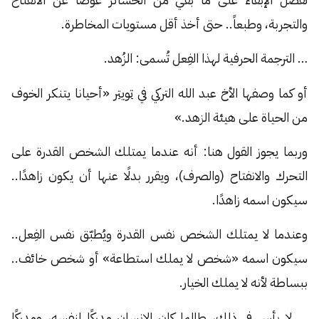
والتجربة، وطبعاً.. حتى أخذ أقل مستويات المخاطرة.
… الترجمة الحرفية لهذا الفِعل تُسمى: الزُهد.
أو كما وصفها الأخ عبد الله التركي في
تويتر
«أحيانا يتنكر الخوف
من الحياة على هيئة الزهد.»
وربما يجوز القول هنا: أنه عندما يمتلك الشخص القدرة على
التحرك والانفتاح (والصرف)، ويقرر بدلًا عنها أن يكون زاهدًا..
سيكون اسمه زاهدًا.
وعندما لا يمتلك الشخص نفس القدرة ويُطبّق نفس الفِعل..
سيكون اسمه «شخص لا يملك استطاعة» أو شخص خائف..
ببساطة لأنه لا يملك الخيار.
… لا بأس في ذلك، طالما كان الإنسان مدركًا لنفسه، ومدركًا