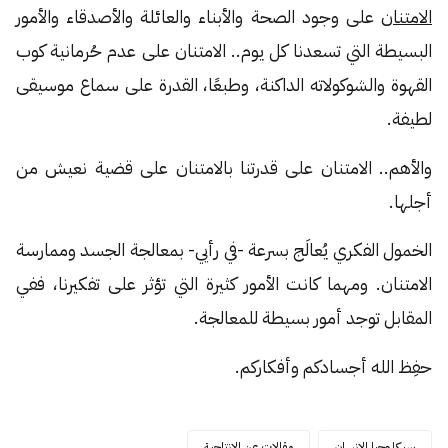
الامتنان
على وجود الصحة والأبناء والعائلة والأصدقاء والأمور
البسيطة التي تسعدنا كل يوم.. الامتنان على عدم حُرمانية كوب
القهوة والشوكولاته الداكنة، وطبعًا، القدرة على سماع موسيقى
لطيفة.
والأهم.. الامتنان على قدرتنا بالامتنان على قضية نعيش من
أجلها.
الخمول الفكري يُعالَج بسرعة -في رأيي- بمعالجة الجسد وممارسة
الامتنان. ومهما كانت الأمور كثيرة التي تؤثر على تفكيرنا، ففي
المقابل توجد أمور بسيطة للمعالجة.
حفِظ الله أجسادكم وأفكاركم.
سيكلوجيا الإنسان
مقالات عن الانتاجية