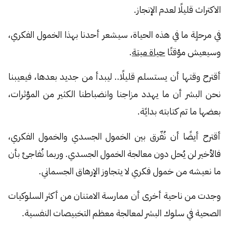
الاكتراث قليلًا لعدم الإنجاز.
في مرحلٍة ما في هذه الحياة، سيشعر أحدنا بهذا الخمول الفكري،
وسيعيش مؤقتًا
حياة ميتة
.
أقترح وقتها أن يستسلم قليلًا.. ليبدأ من جديد بعدها، فيعيبنا
نحن البشر أن ما يهدد مزاجنا وانضباطنا الكثير من المؤثرات،
بعضها ما تم كتابته بدايًة.
أقترح أيضًا أن نُفّرق بين الخمول الجسدي والخمول الفكري،
فالأخير لن يُحل دون معالجة الخمول الجسدي. وربما نُفاجئ بأن
ما نعيشه من خمول فكري لا يتجاوز الإرهاق الجسماني.
وجدت من ناحية أخرى أن ممارسة الامتنان من أكثر السلوكيات
الصحية في سلوك البشر لمعالجة معظم التخبيصات النفسية.