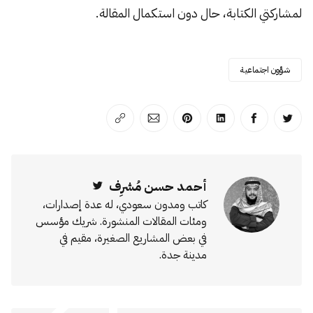
لمشاركتي الكتابة، حال دون استكمال المقالة.
شؤون اجتماعية
انشر على تويتر
انشر على الفيسبوك
انشر على لينكد إن
انشر على بينترست
انشر على الإيميل
انسخ الرابط
أحمد حسن مُشرِف
Twitter
كاتب ومدون سعودي، له عدة إصدارات،
ومئات المقالات المنشورة. شريك مؤسس
في بعض المشاريع الصغيرة، مقيم في
مدينة جدة.