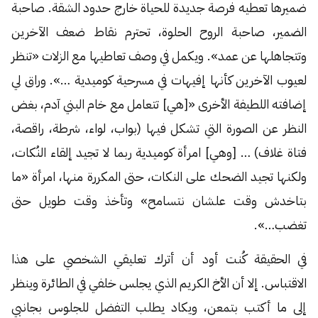
ضميرها تعطيه فرصة جديدة للحياة خارج حدود الشقة. صاحبة
الضمير، صاحبة الروح الحلوة، تحترم نقاط ضعف الآخرين
وتتجاهلها عن عمد». ويكمل في وصف تعاطيها مع الزلات «تنظر
لعيوب الآخرين كأنها إفيهات في مسرحية كوميدية …». وراق لي
إضافته اللطيفة الأخرى «[هي] تتعامل مع خام البني آدم، بغض
النظر عن الصورة التي تشكل فيها (بواب، لواء، شرطة، راقصة،
فتاة غلاف) … [وهي] امرأة كوميدية ربما لا تجيد إلقاء النُكات،
ولكنها تجيد الضحك على النكات، حتى المكررة منها، امرأة «ما
بتاخدش وقت علشان نتسامح» وتأخذ وقت طويل حتى
تغضب…».
في الحقيقة كُنت أود أن أترك تعليقي الشخصي على هذا
الاقتباس. إلا أن الأخ الكريم الذي يجلس خلفي في الطائرة وينظر
إلى ما أكتب بتمعن، ويكاد يطلب التفضل للجلوس بجانبي