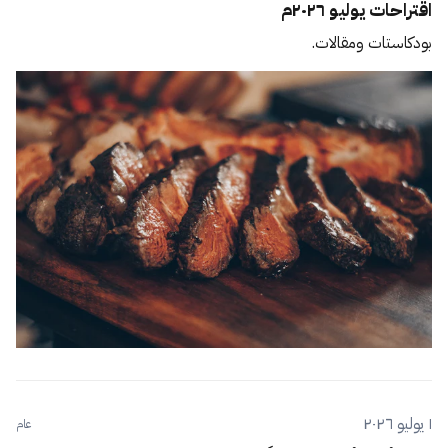
اقتراحات يوليو ٢٠٢٦م
بودكاستات ومقالات.
١ يوليو ٢٠٢٦
عام