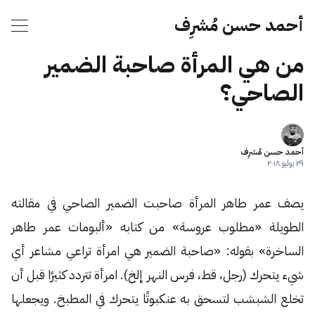
أحمد حسن مُشرِف
من هي المرأة صاحبة الضمير
الصاحي؟
أحمد حسن مُشرِف
٢٩ يوليو ٢٠١٨
يصف عمر طاهر المرأة صاحبت الضمير الصاحي في مقالته
الطويلة «مطلوب عروسة» من كتابه «ألبومات عمر طاهر
الساخرة» بقوله: «صاحبة الضمير هي امرأة تراعي مشاعر أي
شيء يتحرك (رجل، قط، فرس النهر إلخ). امرأة تتردد كثيرًا قبل أن
تخلع الشبشب لتسحق به عنكبوتًا يتحرك في المطبخ. ويجعلها