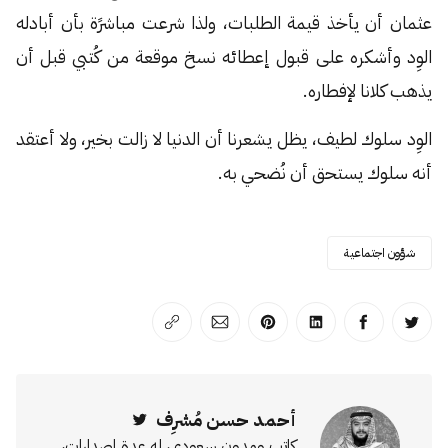
عثمان أن يأخذ قيمة الطلبات، ولذا شرعت مباشرًة بأن أبادله
الوِد وأشكره على قبول إعطائه نسخ موقعة من كُتبي قبل أن
يذهب كلانا لإفطاره.
الوِد سلوك لطيف، يظل يشعرنا أن الدنيا لا زالت بخير، ولا أعتقد
أنه سلوك يستحق أن نُضحي به.
شؤون اجتماعية
انشر على تويتر
انشر على الفيسبوك
انشر على لينكد إن
انشر على بينترست
انشر على الإيميل
انسخ الرابط
أحمد حسن مُشرِف
Twitter
كاتب ومدون سعودي، له عدة إصدارات،