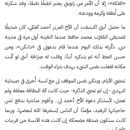
«الفكة»؛ إلا أن الأمر من زاويتي يعتبر لطيفًا طبعًا، وقد شكرته
على لُطفه وكرمه وودعته.
ما حصل أنني اكتشفت أن الأخ العزيز أحمد كعكي، كان صديقًا
لصديقي المُقرّب محمد حافظ عندما التقيته أول مرة في مدينة
دبي. ذكّرته بذلك اليوم عندما قام بدعوتي في «دانكن»، ومن
حسن الحظ أنه لم يتذكره أبدًا. وقلت له صراحًة أنني لو كُنت
مكانه لفعلت نفس الشيء بهدف شراء الوقت.
تمضي الأيام، ويتكرر نفس الموقف لي مع آنسة أُخرى في صيدلية
النهدي -إن لم تخني الذاكرة- حيث كانت آلة البطاقة معلقة ولم
تعمل، لأستذكر دعوة الأخ أحمد لي.. وأقوم مباشرة بدفع ثمن
حاجياتها الزهيد، مؤمنًا أن الناس يُسخرها الله لبعضها. وربما
كانت ستكون صدفة مضحكة إن كانت هذه الآنسة من قريبات
الأخ أحمد.