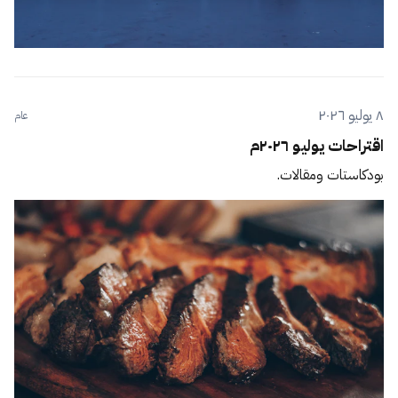
٨ يوليو ٢٠٢٦
عام
اقتراحات يوليو ٢٠٢٦م
بودكاستات ومقالات.