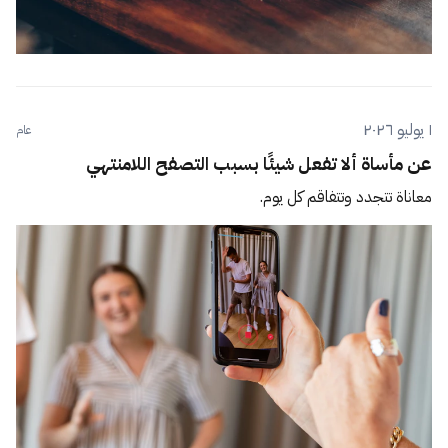
١ يوليو ٢٠٢٦
عام
عن مأساة ألا تفعل شيئًا بسبب التصفح اللامنتهي
معاناة تتجدد وتتفاقم كل يوم.