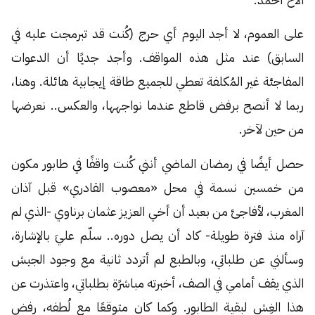
على العموم، لا أجد اليوم أي حرج (كُنت قد تبرمجت عليه في
السابق) عند مثل هذه المواقف. وأجد جديًا أن الدعوات
المفاجئة غير المُكلفة تعطي للجميع طاقة إيجابية هائلة. وهنا،
ربما لا أنصح برفض قاطع عندما نواجهها، والعكس.. نعرضها
من حين لآخر.
حصل أيضًا في رمضان الماضي أنني كُنت واقفًا في طابور مكون
من خمسين نسمة في محل «معصوب القادري» قبل آذان
المغرب، لأفاجئ من بعيد أن أخي العزيز عثمان برناوي -الذي لم
آراه منذ فترة طويلة- كاد أن يصل دوره.. سلّم عليَ بالإشارة،
وسألني عن طلباتي، وبالطبع لم أتردد ثانية مع وجود الجيش
الذي يقف أمامي في الصف، أخبرته مباشرًة بطلباتي، واعتذرت عن
هذا الغِش لبقية الطابور. وكما كان متوقعًا مع لُطفه، رفض