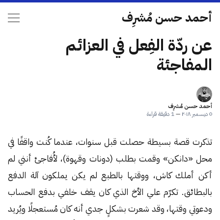
أحمد حسن مُشرِف
عن ردّة الفِعل في العزائم
المفاجئة
أحمد حسن مُشرِف
٥ ديسمبر ٢٠١٨
—
1 دقيقة قراءة
تذكرت قصة بسيطة حصلت قبل سنوات، عندما كُنت واقفًا في
محل «دانكن» وقمت بطلب (دونات وقهوة)، لأُفاجئ أنني لم
أكن أملك كاش، ووقتها بالطبع لم يكن يملكون آلة الدفع
بالبطائق. تكرّم علي الأخ الذي كان يقف خلفي بدفع الحساب
ودعوتي وقتها، وقد شعرت بشكلٍ جدي أنه كان مُستعجلًا ويُريد