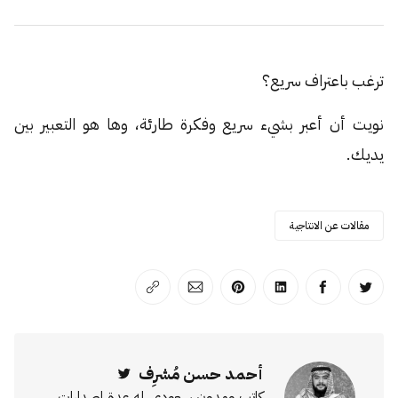
ترغب باعتراف سريع؟
نويت أن أعبر بشيء سريع وفكرة طارئة، وها هو التعبير بين
يديك.
مقالات عن الانتاجية
انشر على تويتر
انشر على الفيسبوك
انشر على لينكد إن
انشر على بينترست
انشر على الإيميل
انسخ الرابط
أحمد حسن مُشرِف
Twitter
كاتب ومدون سعودي، له عدة إصدارات،