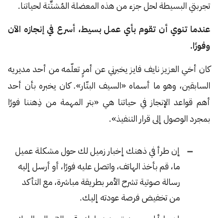
تجربتي البسيطة لحل جزء من هذه المعضلة المُشتِّتة لحياتنا.
عندما تنوي أن تقوم بأي عمل بسيط، أسرع في إنجازه الآن
وفورًا.
كان أخي العزيز نايف فايز يخبرني عن أمرٍ تعلّمه من أحد مديريه
السابقين، وهو ما أسماه «السيف البتّار». كان يخبره بأن أحد
أهم قواعد الإنجاز في حياتنا هي «بتر المهمة من ذِهننا فورًا
بمجرد الوصول إلى قرار التنفيذ».
إن طرأ في ذهنك إخبار زميل لك حول مشكلة عميل
ما، قم بأخذ الهاتف، واتصل عليه فورًا، أو أرسل إليه
رسالة صوتية تشرح الأمر بطريقة مباشرة، مع التأكد
من تخفيض فرصة عودته إليك.