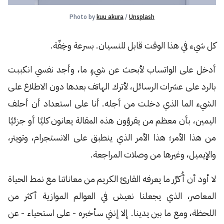
Photo by 
kuu akura
 / 
Unsplash
كل شيء في هذا الوقت قابل للنسيان. بسرعة وخِفّة.
أدخل على الواتساب لأبحث عن شيءٍ ما، وأجد نفسي انكببت
بالرد على عشرات الرسائل، لأترك الهاتف بعدها دون الاطلاع على
الشيء الما الذي دخلت من أجله. أنا على استعداد أن أحلف
اليمين، بأن معظم من يقرؤون هذه المقالة يعانون كليًا أو جزئيًا
من هذا الأمر؛ هذا الأمر الذي ينطبق على الانستجرام، وتويتر،
والإيميل، وغيرها من وصلات المراجعة.
لا أود أن أُكرِّر ما يعرفه القارئ الكريم من معاناتنا مع نمط الحياة
المعاصر، الذي يجعلنا نعيش في العوالم الموازية أكثر من
اللحظة، ومع ما بين يدينا. إلا إنني سأخبره - على استحياء - عن