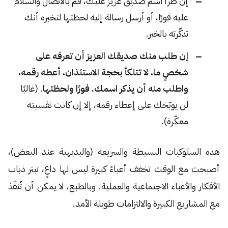
إن طرأ اسم صديق عزيز عليك، قم بالاتصال والسلام
عليه فورًا، أو أرسل رسالة إليه لحظتها لتخبره أنك
تذكّرته بالخير.
إن طلب منك صديقك العزيز أن تعرفه على
شخصٍ ما، لا تتلكأ بحجة الاستئذان، أعطه رقمه،
واطلب منه أن يذكر اسمك. فورًا ولحظتها
. (غالبًا
لن يوبّخك على إعطاء رقمه، إلا إن كانت نفسيته
معكّرة).
هذه السلوكيات البسيطة والسريعة (والبديهية عند البعض)،
أصبحت مع الوقت تخفف أعباءً كبيرة ليس لها داعٍ، تبتر ذباب
الأفكار والأعباء الاجتماعية والعملية. وبالطبع، لا يمكن أن تُنفّذ
مع المشاريع الكبيرة والالتزامات طويلة الأمد.