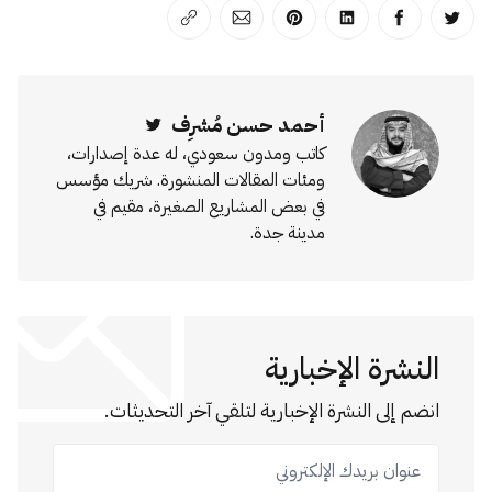
انشر على تويتر
انشر على الفيسبوك
انشر على لينكد إن
انشر على بينترست
انشر على الإيميل
انسخ الرابط
أحمد حسن مُشرِف
Twitter
كاتب ومدون سعودي، له عدة إصدارات،
ومئات المقالات المنشورة. شريك مؤسس
في بعض المشاريع الصغيرة، مقيم في
مدينة جدة.
النشرة الإخبارية
انضم إلى النشرة الإخبارية لتلقي آخر التحديثات.
عنوان بريدك الإلكتروني