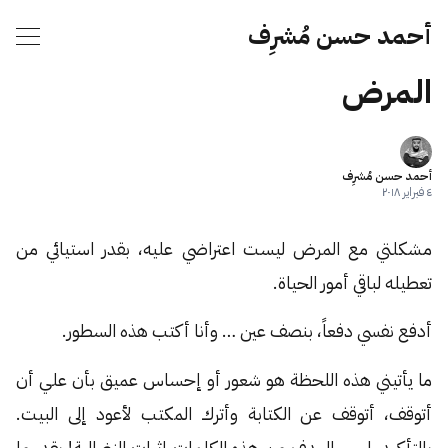
أحمد حسن مُشرِف
المرض
أحمد حسن مُشرِف
٤ فبراير ٢٠١٨
مشكلتي مع المرض ليست اعتراضي عليه، بقدر استيائي من
تعطيله لباقي أمور الحياة.
أدفع نفسي دفعاً، بنصف عين … وأنا أكتب هذه السطور.
ما يأتيني هذه اللحظة هو شعور أو إحساس عميق بأن علي أن
أتوقف، أتوقف عن الكتابة وأترك المكتب لأعود إلى البيت.
بالتأكيد، ليس الهدف من هذه الكلمات إثبات النضالية! بقدر ما