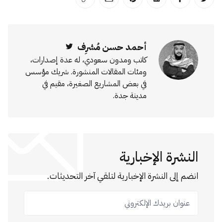
انشر على تويتر
انشر على الفيسبوك
انشر على لينكد إن
انشر على بينترست
انشر على الإيميل
انسخ الرابط
أحمد حسن مُشرِف
Twitter
كاتب ومدون سعودي، له عدة إصدارات،
ومئات المقالات المنشورة. شريك مؤسس
في بعض المشاريع الصغيرة، مقيم في
مدينة جدة.
النشرة الإخبارية
انضم إلى النشرة الإخبارية لتلقي آخر التحديثات.
عنوان بريدك الإلكتروني