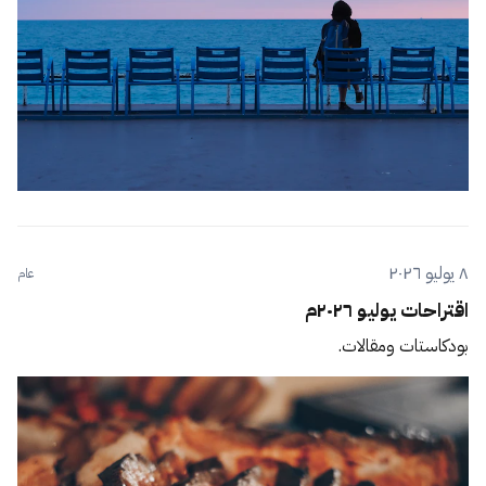
٨ يوليو ٢٠٢٦
عام
اقتراحات يوليو ٢٠٢٦م
بودكاستات ومقالات.