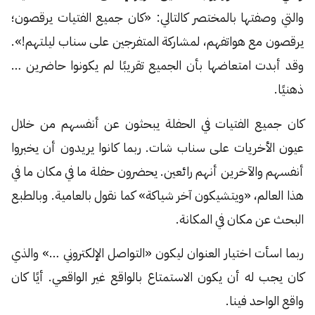
والتي وصفتها بالمختصر كالتالي: «كان جميع الفتيات يرقصون؛
يرقصون مع هواتفهم، لمشاركة المتفرجين على سناب ليلتهم!».
وقد أبدت امتعاضها بأن الجميع تقريبًا لم يكونوا حاضرين …
ذهنيًا.
كان جميع الفتيات في الحفلة يبحثون عن أنفسهم من خلال
عيون الأخريات على سناب شات. ربما كانوا يريدون أن يخبروا
أنفسهم والآخرين أنهم رائعين. يحضرون حفلة ما في مكان ما في
هذا العالم، «ويتشيكون آخر شياكة» كما نقول بالعامية. وبالطبع
البحث عن مكان في المكانة.
ربما اسأت اختيار العنوان ليكون «التواصل الإلكتروني …» والذي
كان يجب له أن يكون الاستمتاع بالواقع غير الواقعي. أيًا كان
واقع الواحد فينا.