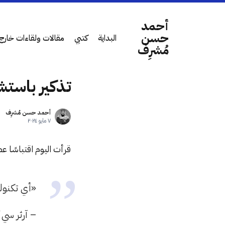
أحمد
حسن
البداية
كتبي
مقالات ولقاءات خارج 
مُشرِف
تذكير باستشع
أحمد حسن مُشرِف
٧ مايو ٢٠٢٤
قرأت اليوم اقتباسًا ع
«أي تكنولو
– آرثر سي 