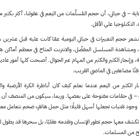
اية – في حياتي، أن حجم المُسلّمات من النِعم في عقولنا، أكثر بكثير 
التكنلوجيا علي الأقل.
أستشعر حجم التغييرات في حياتي اليومية عمّا كانت عليه قبل عشرين 
 ومشاهدة المسلسل المفضّل، والانترنت المتاح في معظم أماكن هذ
، وإنجاز الكثير والكثير من المهام عبر الجوال. أصبحت كلها أمور عادي
تًا مضاعفين في الماضي القريب.
ر الكثير من النِعم عندما نعلم كيف كان أباطرة الكرة الأرضية وا
له – في حمّامات مفتوحة على بعضها. وربما، سيكون من المنصف أن ن
ن وجود تقنيات تجعلها أسهل قليلًا؛ مثل حمل هاتفٍ ضخم نتعامل مع
 تكشف معها حجم تطور الإنسان وتقدمه عقليًا، بل سحرها قد يطول ليه
بح من المسلمات.