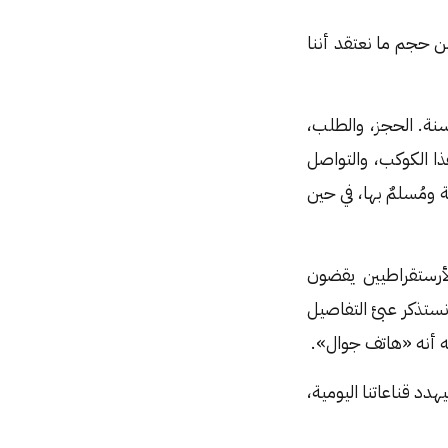
من حجم ما نعتقد أننا
سنة. الحجز، والطلب،
ا الكوكب، والتواصل
ة ومُسلمٌ بها، في حين
لأرستقراطيين يقضون
ستذكر عبئ التفاصيل
ه أنه «هاتف جوال».
دد قناعاتنا اليومية،