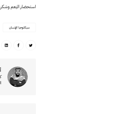
استحضار النِعم وشكر ال
سيكلوجيا الإنسان
انشر على تويتر
انشر على ا
انشر
أ
ك
ا