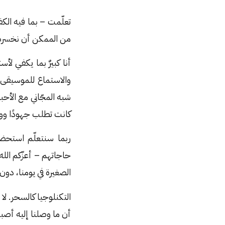
تعلّمت – بما فيه الكف
من الممكن أن نخسره. 
أنا كبيرٌ بما يكفي ل
والاستماع للموسيقى،
شبه المجّاني مع الأحبة
كانت تطلب جهودًا ووق
ربما سنتعلّم استحضا
حاجاتهم – أعزّكم ال
الصغيرة في يومنا، دو
التكنلوجيا كالسحر. لا
أن ما وصلنا إليه أص