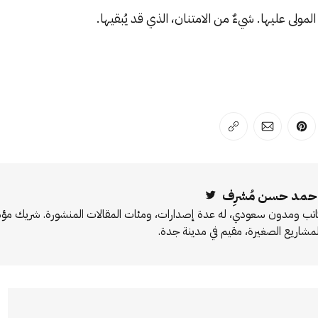
مولى عليها. شيءٌ من الامتنان، الذي قد يُبقيها.
لفيسبوك
 على لينكد إن
انشر على بينترست
انشر على الإيميل
انسخ الرابط
حمد حسن مُشرِف
Twitter
اتب ومدون سعودي، له عدة إصدارات، ومئات المقالات المنشورة. شريك 
لمشاريع الصغيرة، مقيم في مدينة جدة.