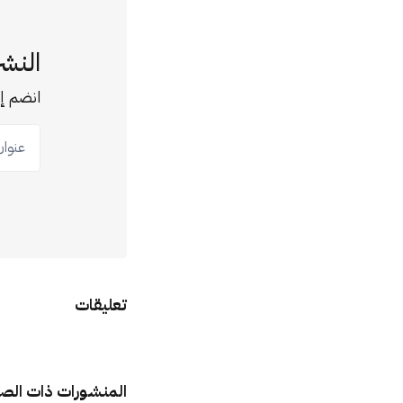
النشر
انضم إل
عنوان ب
تعليقات
المنشورات ذات الص