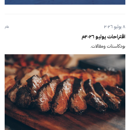
٨ يوليو ٢٠٢٦
عام
اقتراحات يوليو ٢٠٢٦م
بودكاستات ومقالات.