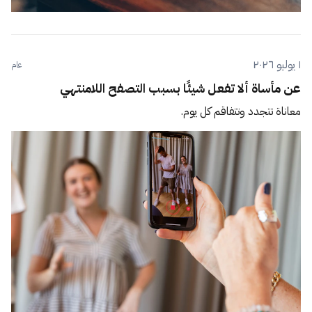
١ يوليو ٢٠٢٦
عام
عن مأساة ألا تفعل شيئًا بسبب التصفح اللامنتهي
معاناة تتجدد وتتفاقم كل يوم.