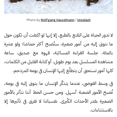
Photo by 
Wolfgang Hasselmann
 / 
Unsplash
لا تدور الحياة على المُتع بالطبع، إلا إنها لو اكتفت أن تكون حول
ما نتوق إليه من أمور صغيرة، ستُصبح أكثر حماسًا؛ ولو عشرة
بالمئة. جلسة القراءة المسائية، قهوة مع صديق، ساعة
مشاهدة المسلسل بعد يوم طويل، أو كتابة القليل من الكلمات،
كلها أمور تستحق أن يتطلّع إليها الإنسان في يومه المزدحم.
في وسط الفوضى، عندما يتذكّر الإنسان ما يتوق إليه في يومه،
تُصبح الأمور الصعبة أسهل. ومن حسن الحظ أننا نتأثر بالأمور
الصغيرة بقدر الأحداث الكُبرى. نفسياتنا لا تفرق في تأثيرها إلا
بالاستثناءات.