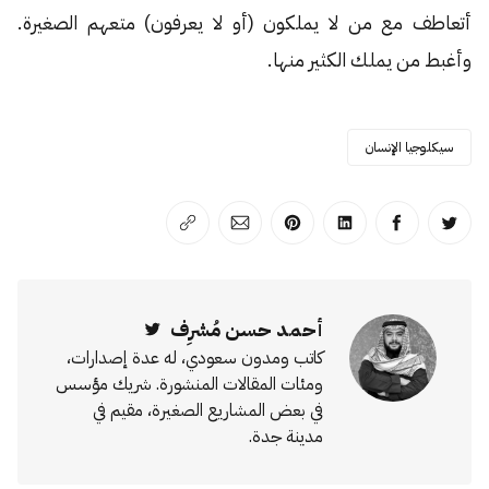
أتعاطف مع من لا يملكون (أو لا يعرفون) متعهم الصغيرة.
وأغبط من يملك الكثير منها.
سيكلوجيا الإنسان
انشر على تويتر
انشر على الفيسبوك
انشر على لينكد إن
انشر على بينترست
انشر على الإيميل
انسخ الرابط
أحمد حسن مُشرِف
Twitter
كاتب ومدون سعودي، له عدة إصدارات،
ومئات المقالات المنشورة. شريك مؤسس
في بعض المشاريع الصغيرة، مقيم في
مدينة جدة.