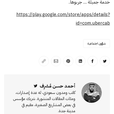
خدمة جميلة … جربوها.
https://play.google.com/store/apps/details?
id=com.ubercab
شؤون اجتماعية
انشر على تويتر
انشر على الفيسبوك
انشر على لينكد إن
انشر على بينترست
انشر على الإيميل
انسخ الرابط
أحمد حسن مُشرِف
Twitter
كاتب ومدون سعودي، له عدة إصدارات،
ومئات المقالات المنشورة. شريك مؤسس
في بعض المشاريع الصغيرة، مقيم في
مدينة جدة.