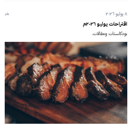
٨ يوليو ٢٠٢٦
عام
اقتراحات يوليو ٢٠٢٦م
بودكاستات ومقالات.