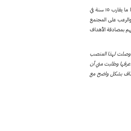
مجرد تذكري لبعض الإخوة الزملاء حين كُنت أعمل في أحد البنوك السعودية ، الذين مضوا ما يقارب ١٥ سنة في
والرعب على المجتمع
هم بمصادقة الأهداف
 وصلت لهذا المنصب
أعرفها وطلبت مني أن
هداف بشكل واضح مع