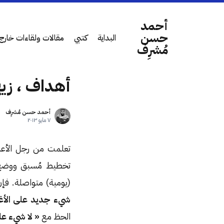
أحمد
حسن
البداية
كتبي
مقالات ولقاءات خارج 
مُشرِف
أهداف ، زيج زيجلر
أحمد حسن مُشرِف
٧ مايو ٢٠١٣
تخطيط مُسبق ووضع 
(يومية) متواصلة. ف
شيء جديد على الأغ
الحظ مع
« لا شيء عل