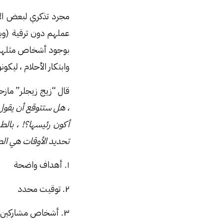
عملهم دون ترقية (وب
بوجود أشخاص مثلهم (
وابتكار الأحلام ، ليك
قال “زيج زيجلر” مازح
، هل ستتوقع أن يقول 
أكون رئيسها؟! ، با
تحديد الأوقات هي الطر
١. أهداف واضحة
٢. توقيت محدد
٣. أشخاص مشاركين