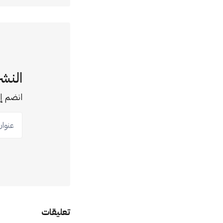
النشر
انضم إل
عنوان ب
تعليقات