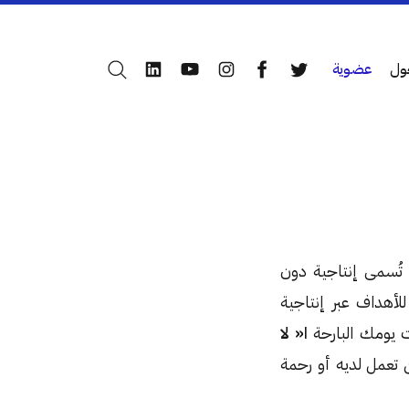
ول
عضوية
بحث
LinkedIn
YouTube
Instagram
Facebook
Twitter
يجلر (Zig Zigler) أن الإنتاجية لن تُسمى إنتاجية دون
هداف عبر إنتاجية
ت يومك البارحة
ا« لا
تعمل لديه أو رحمة