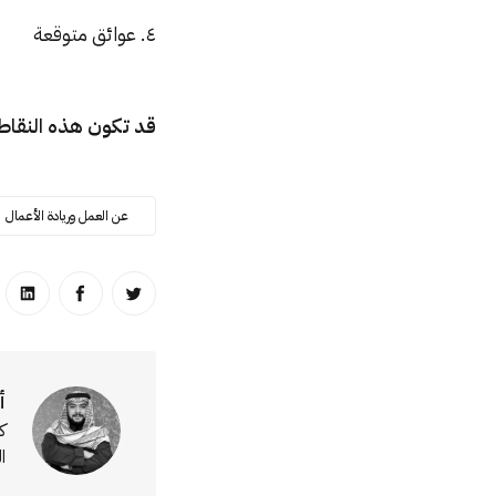
٤. عوائق متوقعة
قد تكون هذه النقاط
عن العمل وريادة الأعمال
انشر على تويتر
انشر على ا
انشر
أ
ك
ا