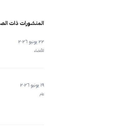
المنشورات ذات الص
٢٢ يونيو ٢٠٢٦
للأعضاء
١٩ يونيو ٢٠٢٦
عام