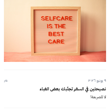
٩ يونيو ٢٠٢٦
عام
نصيحتين في السفر تجنّبك بعض الغباء
لا للصربعة!