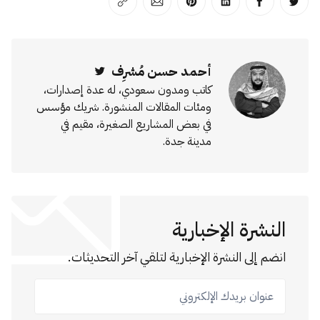
انشر على تويتر
انشر على الفيسبوك
انشر على لينكد إن
انشر على بينترست
انشر على الإيميل
انسخ الرابط
أحمد حسن مُشرِف
Twitter
كاتب ومدون سعودي، له عدة إصدارات،
ومئات المقالات المنشورة. شريك مؤسس
في بعض المشاريع الصغيرة، مقيم في
مدينة جدة.
النشرة الإخبارية
انضم إلى النشرة الإخبارية لتلقي آخر التحديثات.
عنوان بريدك الإلكتروني