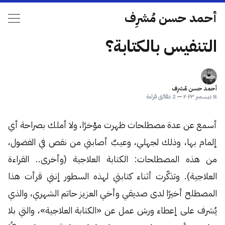
أحمد حسن مُشرِف
التنفيس بالكتابة؟
أحمد حسن مُشرِف
١٤ ديسمبر ٢٠٢٣
—
2 دقائق قراءة
أسمع عن عدة مصطلحات ظهرت مؤخرًا، ولا أملك بصراحة أي
إلمام بها، وذلك لجهلي، وعيبٌ أصابني من نقص في الفضول،
من هذه المصطلحات: الكتابة العلاجية (وأخرى.. القراءة
العلاجية). وتذكّرت أثناء كتابتي لهذه السطور إنني قرأت هذا
المصطلح أخيرًا لدى صديقي وأخي العزيز حاتم الشهري، والذي
يُشرف على إعطاء ورش عمل عن «الكتابة العلاجية»، والتي بلا