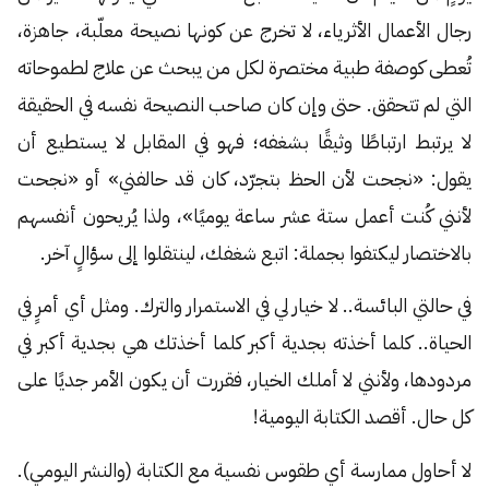
رجال الأعمال الأثرياء، لا تخرج عن كونها نصيحة معلّبة، جاهزة،
تُعطى كوصفة طبية مختصرة لكل من يبحث عن علاج لطموحاته
التي لم تتحقق. حتى وإن كان صاحب النصيحة نفسه في الحقيقة
لا يرتبط ارتباطًا وثيقًا بشغفه؛ فهو في المقابل لا يستطيع أن
يقول: «نجحت لأن الحظ بتجرّد، كان قد حالفني» أو «نجحت
لأنني كُنت أعمل ستة عشر ساعة يوميًا»، ولذا يُريحون أنفسهم
بالاختصار ليكتفوا بجملة: اتبع شغفك، لينتقلوا إلى سؤالٍ آخر.
في حالتي البائسة.. لا خيار لي في الاستمرار والترك. ومثل أي أمرٍ في
الحياة.. كلما أخذته بجدية أكبر كلما أخذتك هي بجدية أكبر في
مردودها، ولأنني لا أملك الخيار، فقررت أن يكون الأمر جديًا على
كل حال. أقصد الكتابة اليومية!
لا أحاول ممارسة أي طقوس نفسية مع الكتابة (والنشر اليومي).