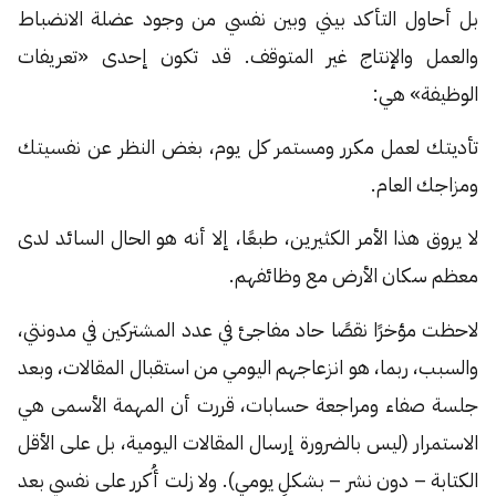
بل أحاول التأكد بيني وبين نفسي من وجود عضلة الانضباط
والعمل والإنتاج غير المتوقف. قد تكون إحدى «تعريفات
الوظيفة» هي:
تأديتك لعمل مكرر ومستمر كل يوم، بغض النظر عن نفسيتك
ومزاجك العام.
لا يروق هذا الأمر الكثيرين، طبعًا، إلا أنه هو الحال السائد لدى
معظم سكان الأرض مع وظائفهم.
لاحظت مؤخرًا نقصًا حاد مفاجئ في عدد المشتركين في مدونتي،
والسبب، ربما، هو انزعاجهم اليومي من استقبال المقالات، وبعد
جلسة صفاء ومراجعة حسابات، قررت أن المهمة الأسمى هي
الاستمرار (ليس بالضرورة إرسال المقالات اليومية، بل على الأقل
الكتابة – دون نشر – بشكلٍ يومي). ولا زلت أُكرر على نفسي بعد