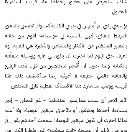
شك، سأحرص على حضور إحداها عمّا قريب، استدراكًا
للفضول.
يؤسفني إنني لم أُمارس في حياتي الكتابة كسلوك تنفيسي بالمعنى
المرتبط بالعلاج، فهي بالنسبة لي «وسيلة» أقوم من خلاله
بالتعبير المنتظم عن الأفكار والمشاعر، والأخيرة هي الغاية. ولا
أعرف حتى اليوم لما اخترت أن يكون لي غاية ووسيلة متعلّقة
بالكتابة، ولما اخترت أن أُقحِم المخلصين من قرّاء الأدب الرفيع
والثقافة عالمي. حقيقة لا أعرف! ربما سأكتشف ذلك عمّا
قريب، ووقتها سأشارك هذا الاكتشاف العظيم قارئي المخلص.
الأمر الاخر أن سبب ممارستي المنتظمة – غير المعلن – إنني
ببساطة أجدها وظيفتي أو بالأحرى مهمّتي اليومية، ولا أعلم
لماذا اخترت أن تكون مهمّتي اليومية! سمعت أحدهم يقول في
يومٍ من الأيام أن نصيحة «اتبع شغفك» التي يقولها الكثير من