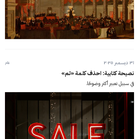
٣١ ديسمبر ٢٠٢٥
عام
نصيحة كتابية: احذف كلمة «تم»
في سبيل تعبير أكثر وضوحًا.