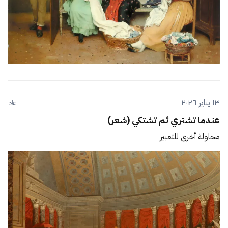
١٣ يناير ٢٠٢٦
عام
عندما تشتري ثم تشتكي (شعر)
محاولة أخرى للتعبير