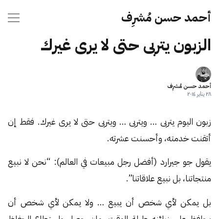
أحمد حسن مُشرِف
الزبون يتربى حتى لا يرى غيرك
أحمد حسن مُشرِف
٢٨ يناير ٢٠١٤
زبون اليوم يتربى … ويتربى … ويتربى حتى لا يرى غيرك. فقط إن
أتقنت خدمته، وأحسنت عشرته.
يقول جو جيرارد (أفضل رجل مبيعات في العالم): “نحن لا نبيع
منتجاتنا، بل نبيع علاقاتنا”.
بل يمكن لأي شخص أن يبيع … ولا يمكن لأي شخص أن
يحافظ على زبائنه طيلة الوقت، وإن حصل واستطاع الحفاظ