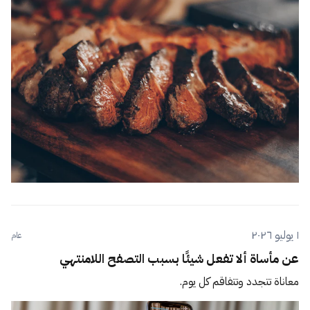
١ يوليو ٢٠٢٦
عام
عن مأساة ألا تفعل شيئًا بسبب التصفح اللامنتهي
معاناة تتجدد وتتفاقم كل يوم.