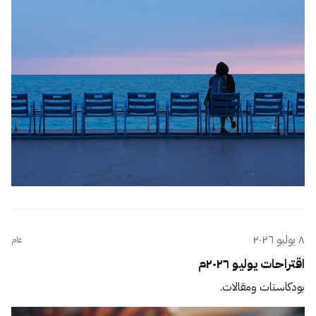
٨ يوليو ٢٠٢٦
عام
اقتراحات يوليو ٢٠٢٦م
بودكاستات ومقالات.