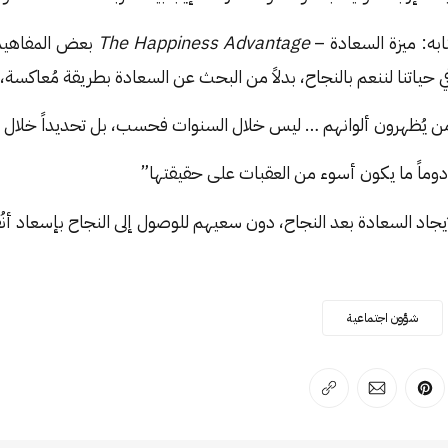
ابه: ميزة السعادة –
The Happiness Advantage
بعض المفاهيم 
حياتنا لننعم بالنجاح، بدلاً من البحث عن السعادة بطريقة مُعاكسة، 
ن يُظهرون ألوانهم … ليس خلال السنوات فحسب، بل تحديداً خلال ال
وماً ما يكون أسوء من العقبات على حقيقتها”
يجاد السعادة بعد النجاح، دون سعيهم للوصول إلى النجاح بإسعاد أنُف
شؤون اجتماعية
لفيسبوك
 على لينكد إن
انشر على بينترست
انشر على الإيميل
انسخ الرابط