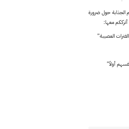
الجذابة حول ضرورة
أترككم معها:
فترات العصيبة”
سهم أولاً”