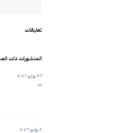
تعليقات
المنشورات ذات الص
٢٦ يوليو ٢٠٢٦
عام
٨ يوليو ٢٠٢٦