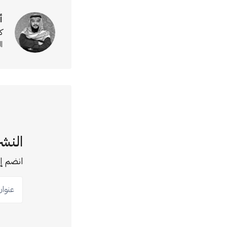
أ
ك
ا
النشر
انضم إل
عنوان ب