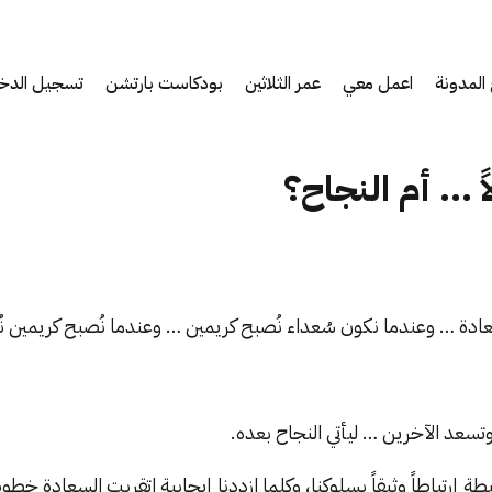
المدونة
اعمل معي
عمر الثلاثين
بودكاست بارتشن
تسجيل الدخ
ً ... أم النجاح؟
عادة … وعندما نكون سُعداء نُصبح كريمين … وعندما نُصبح كريمين ن
تسعد الآخرين … ليأتي النجاح بعده.
ة إرتباطاً وثيقاً بسلوكنا، وكلما ازددنا إيجابية اتقربت السعادة خطوة