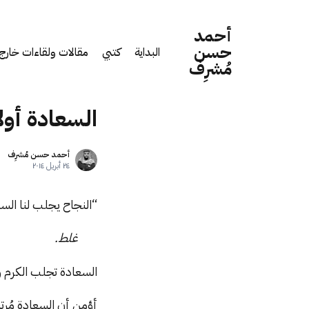
أحمد
حسن
البداية
كتبي
مقالات ولقاءات خارج 
مُشرِف
السعادة أولا
أحمد حسن مُشرِف
٢٤ أبريل ٢٠١٤
“النجاح يجلب لنا الس
غلط.
السعادة تجلب الكرم و
أؤمن أن السعادة مُرتبط