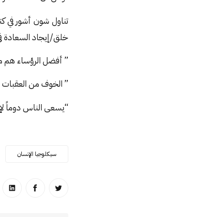
تناول شون أشور في كت
خلق/إيجاد السعادة في 
” أفضل الرؤساء هم م
” الخوف من العقبات د
“يسعى الناس دوماً لإ
سيكلوجيا الإنسان
انشر على تويتر
انشر على ا
انشر