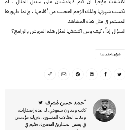
اكتشفت مؤخراً أن كيم كارديشيان على سبيل المثال ، لم
تكسب شهرتها وذلك الزخم العجيب من أفلامها ، وإنما ظهورها
المستمر في مثل هذه المشاهد.
السؤال إذاً ، كيف ومن اكتشفها لمثل هذه العروض والبرامج؟
شؤون اجتماعية
انشر على تويتر
انشر على الفيسبوك
انشر على لينكد إن
انشر على بينترست
انشر على الإيميل
انسخ الرابط
أحمد حسن مُشرِف
Twitter
كاتب ومدون سعودي، له عدة إصدارات،
ومئات المقالات المنشورة. شريك مؤسس
في بعض المشاريع الصغيرة، مقيم في