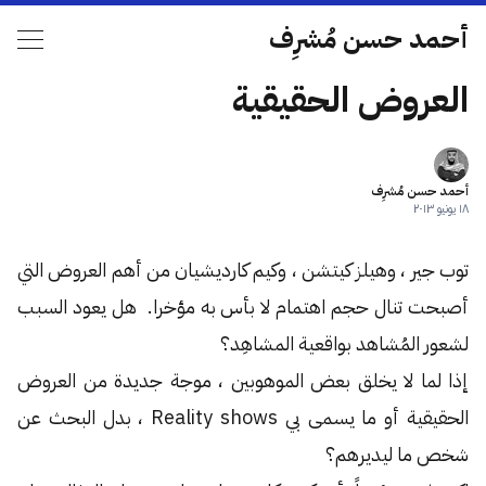
أحمد حسن مُشرِف
العروض الحقيقية
أحمد حسن مُشرِف
١٨ يونيو ٢٠١٣
توب جير ، وهيلز كيتشن ، وكيم كارديشيان من أهم العروض التي
أصبحت تنال حجم اهتمام لا بأس به مؤخرا. هل يعود السبب
لشعور المُشاهد بواقعية المشاهِد؟
إذا لما لا يخلق بعض الموهوبين ، موجة جديدة من العروض
الحقيقية أو ما يسمى بي Reality shows ، بدل البحث عن
شخص ما ليديرهم؟