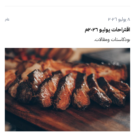
٨ يوليو ٢٠٢٦
عام
اقتراحات يوليو ٢٠٢٦م
بودكاستات ومقالات.