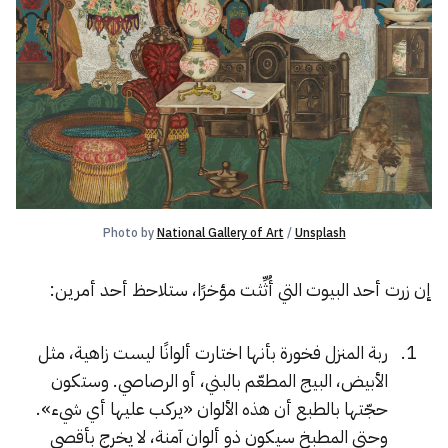
Photo by 
National Gallery of Art
 / 
Unsplash
إن زرت أحد البيوت التي أُثِّثت مؤخرًا، ستلاحظ أحد أمرين:
ربة المنزل فخورة بأنها اختارت ألوانًا ليست زاهية، مثل
الأبيض، البيج المطعّم بالبني، أو الرصاصي. وستكون
حجّتها بالطبع أن هذه الألوان «يركب عليها أي شيء».
وحتى المطبخ سيكون ذو ألوان آمنة، لا يخرج بأقصى