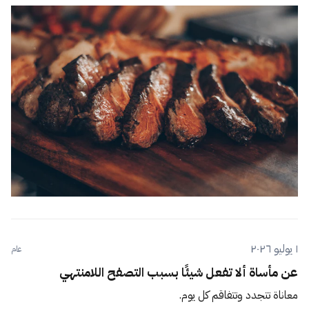
١ يوليو ٢٠٢٦
عام
عن مأساة ألا تفعل شيئًا بسبب التصفح اللامنتهي
معاناة تتجدد وتتفاقم كل يوم.