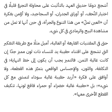
أشجع دومًا حديثي العهد بالتأثيث على محاولة التجرؤ قليلًا في
اختيار التُحف، أو أوراق الجدران، أو السجاجيد، ولا أؤمن بفكرة
أن «العين تملْ» من هذا التنوع والجرأة، في حين أنها لا تمل من
مشاهدة البيج والرمادي في كل شيء.
حتى في المقتنيات الفارهة أو الغالية، أميل مثلًا مع طريقة التفكير
التي تشجع على اقتناء حقيبة يد للنساء ذات لون مميز جدًا إن
كانت غالية الثمن. فالتميز يجب أن يكون إلى خط النهاية؛ في
التكلفة، واللون، والإحساس الواقعي بتميّز هذه القطعة، ولا
أوافق على فكرة «أريد حقيبة غالية سوداء لتمشي مع كل
شيء»؛ بل «حقيبة غالية خضراء أو حمراء فاقع لونها، تتكيف
القطع الأخرى معها».