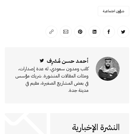
شؤون اجتماعية
انشر على تويتر
انشر على الفيسبوك
انشر على لينكد إن
انشر على بينترست
انشر على الإيميل
انسخ الرابط
أحمد حسن مُشرِف
Twitter
كاتب ومدون سعودي، له عدة إصدارات،
ومئات المقالات المنشورة. شريك مؤسس
في بعض المشاريع الصغيرة، مقيم في
مدينة جدة.
النشرة الإخبارية