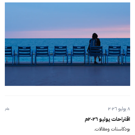
٨ يوليو ٢٠٢٦
عام
اقتراحات يوليو ٢٠٢٦م
بودكاستات ومقالات.