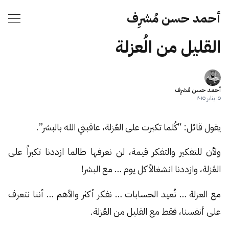
أحمد حسن مُشرِف
القليل من الُعزلة
أحمد حسن مُشرِف
١٥ يناير ٢٠١٥
يقول قائل: “كُلما تكبرت على العُزلة، عاقبني الله بالبشر”.
ولأن للتفكير والتفكر قيمة، لن نعرفها طالما ازددنا تكبراً على
العُزلة، وازددنا انشغالاً كل يوم … مع البشر!
مع العزلة … نُعيد الحسابات … نفكر أكثر والأهم … أننا نتعرف
على أنفسنا، فقط مع القليل من العُزلة.