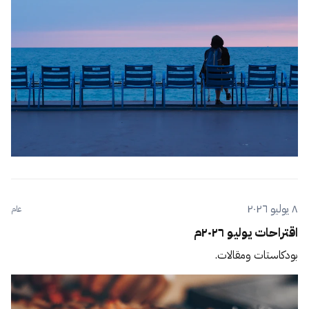
٨ يوليو ٢٠٢٦
عام
اقتراحات يوليو ٢٠٢٦م
بودكاستات ومقالات.