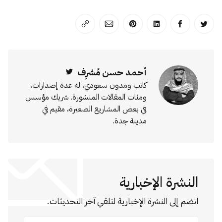
انشر على تويتر
انشر على الفيسبوك
انشر على لينكد إن
انشر على بينترست
انشر على الإيميل
انسخ الرابط
أحمد حسن مُشرِف
Twitter
كاتب ومدون سعودي، له عدة إصدارات،
ومئات المقالات المنشورة. شريك مؤسس
في بعض المشاريع الصغيرة، مقيم في
مدينة جدة.
النشرة الإخبارية
انضم إلى النشرة الإخبارية لتلقي آخر التحديثات.