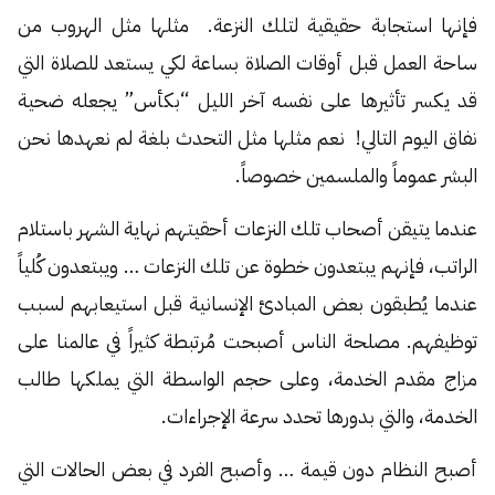
فإنها استجابة حقيقية لتلك النزعة. مثلها مثل الهروب من
ساحة العمل قبل أوقات الصلاة بساعة لكي يستعد للصلاة التي
قد يكسر تأثيرها على نفسه آخر الليل “بكأس” يجعله ضحية
نفاق اليوم التالي! نعم مثلها مثل التحدث بلغة لم نعهدها نحن
البشر عموماً والملسمين خصوصاً.
عندما يتيقن أصحاب تلك النزعات أحقيتهم نهاية الشهر باستلام
الراتب، فإنهم يبتعدون خطوة عن تلك النزعات … ويبتعدون كُلياً
عندما يُطبقون بعض المبادئ الإنسانية قبل استيعابهم لسبب
توظيفهم. مصلحة الناس أصبحت مُرتبطة كثيراً في عالمنا على
مزاج مقدم الخدمة، وعلى حجم الواسطة التي يملكها طالب
الخدمة، والتي بدورها تحدد سرعة الإجراءات.
أصبح النظام دون قيمة … وأصبح الفرد في بعض الحالات التي