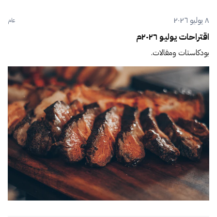
٨ يوليو ٢٠٢٦
عام
اقتراحات يوليو ٢٠٢٦م
بودكاستات ومقالات.