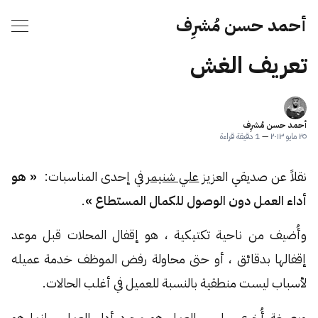
أحمد حسن مُشرِف
تعريف الغش
أحمد حسن مُشرِف
٢٥ مايو ٢٠١٣
—
1 دقيقة قراءة
نقلاً عن صديقي العزيز
علي شنيمر
في إحدى المناسبات:
« هو
أداء العمل دون الوصول للكمال المستطاع »
.
وأُضيف من ناحية تكتيكية ، هو إقفال المحلات قبل موعد
إقفالها بدقائق ، أو حتى محاولة رفض الموظف خدمة عميله
لأسباب ليست منطقية بالنسبة للعميل في أغلب الحالات.
وبصيغة أُخرى ، ليس العمل هو مجرد أداء العمل ، إنما هو