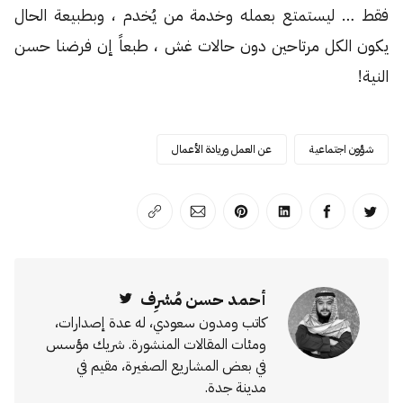
فقط … ليستمتع بعمله وخدمة من يُخدم ، وبطبيعة الحال
يكون الكل مرتاحين دون حالات غش ، طبعاً إن فرضنا حسن
النية!
شؤون اجتماعية
عن العمل وريادة الأعمال
انشر على تويتر
انشر على الفيسبوك
انشر على لينكد إن
انشر على بينترست
انشر على الإيميل
انسخ الرابط
أحمد حسن مُشرِف
Twitter
كاتب ومدون سعودي، له عدة إصدارات،
ومئات المقالات المنشورة. شريك مؤسس
في بعض المشاريع الصغيرة، مقيم في
مدينة جدة.