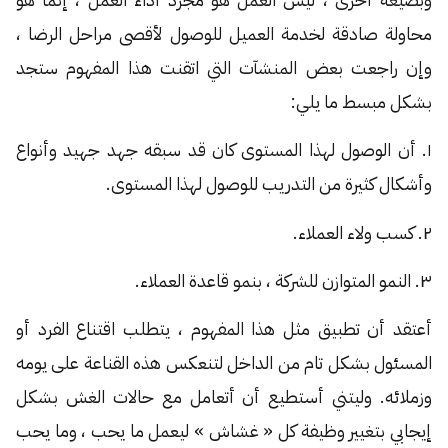
محاولة صادقة لخدمة العميل للوصول لأقصى مراحل الرضا ،
وإن راجعت بعض المنشآت التي اتقنت هذا المفهوم ستجد
بشكل مبسط ما يلي:
١. أن الوصول لهذا المستوى كان قد سبقه جهد جهيد وأنواع
وأشكال كثيرة من التدريب للوصول لهذا المستوى.
٢. كسب ولاء العملاء.
٣. النمو المتوازن للشركة ، بنمو قاعدة العملاء.
أعتقد أن تطبيق مثل هذا المفهوم ، يتطلب اقتناع الفرد أو
المسئول بشكل تام من الداخل لتنعكس هذه القناعة على يومه
وزملائه. وليتني أستطيع أن أتعامل مع حالات الغش بشكل
إيجابي بتغيير وظيفة كل « غشاش » ليعمل ما يحب ، وما يحب