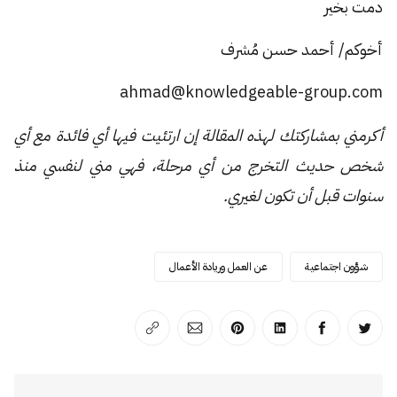
دمت بخير
أخوكم/ أحمد حسن مُشرف
ahmad@knowledgeable-group.com
أكرمني بمشاركتك لهذه المقالة إن ارتئيت فيها أي فائدة مع أي
شخص حديث التخرج من أي مرحلة، فهي مني لنفسي منذ
سنوات قبل أن تكون لغيري.
شؤون اجتماعية
عن العمل وريادة الأعمال
انشر على تويتر
انشر على الفيسبوك
انشر على لينكد إن
انشر على بينترست
انشر على الإيميل
انسخ الرابط