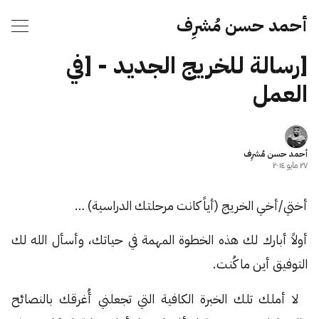
أحمد حسن مُشرِف
[رسالة للخريج الجديد - [في
العمل
أحمد حسن مُشرِف
٢٧ مايو ٢٠١٤
أختي/أخي الخريج (أياً كانت مرحلتك الدراسية) …
أولاً أبارك لك هذه الخطوة المهمة في حياتك، وأسأل الله لك
التوفيق أين ما كُنت.
لا أملك تلك الخبرة الكافية التي تجعلني أُغرقك بالنصائح