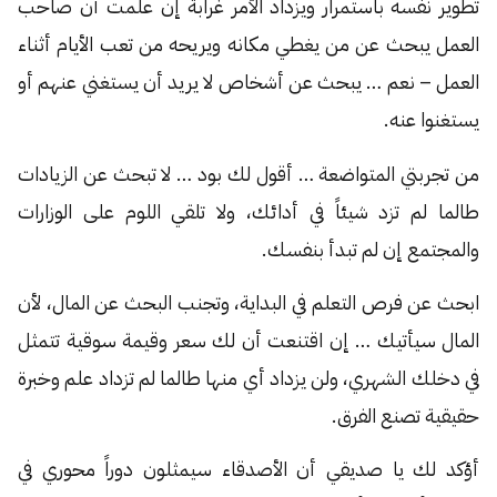
تطوير نفسه باستمرار ويزداد الأمر غرابة إن علمت أن صاحب
العمل يبحث عن من يغطي مكانه ويريحه من تعب الأيام أثناء
العمل – نعم … يبحث عن أشخاص لا يريد أن يستغني عنهم أو
يستغنوا عنه.
من تجربتي المتواضعة … أقول لك بود … لا تبحث عن الزيادات
طالما لم تزد شيئاً في أدائك، ولا تلقي اللوم على الوزارات
والمجتمع إن لم تبدأ بنفسك.
ابحث عن فرص التعلم في البداية، وتجنب البحث عن المال، لأن
المال سيأتيك … إن اقتنعت أن لك سعر وقيمة سوقية تتمثل
في دخلك الشهري، ولن يزداد أي منها طالما لم تزداد علم وخبرة
حقيقية تصنع الفرق.
أؤكد لك يا صديقي أن الأصدقاء سيمثلون دوراً محوري في