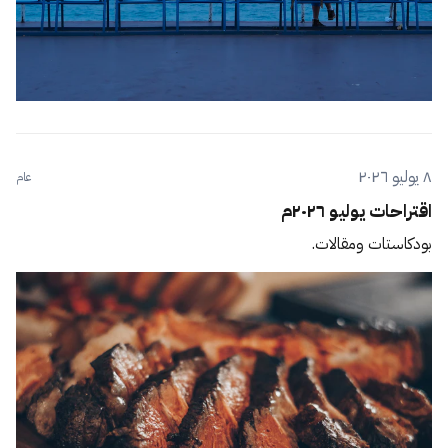
٨ يوليو ٢٠٢٦
عام
اقتراحات يوليو ٢٠٢٦م
بودكاستات ومقالات.