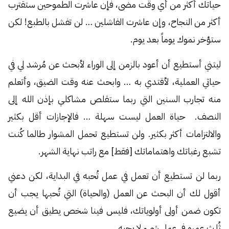
حياتك أكثر من أي وقت مضى، فإن عاشرت الطموحين ستقترب
أكثر من النجاح، وإن عاشرت الفاشلين … لن تفشل بالطبع! لكن
ستؤخر نموك يوماً بعد يوم.
ليتني أستطيع أن أعود بالزمن إلى الوراء لأبحث عن مُرشد لي في
حياتي العملية، لأقتدي به … وابحث عنه وقت الضيق، وأتعلم
منه تجارب السنين التي ربما ستقلص مشاكلي بإذن الله إلى
النصف. حياة العمل ليست سهلة … فالإجازات أقل بكثير
والالتزامات أكثر بكثير. ولن تستطيع تحمل المشوار طالما كُنت
تشبع رغباتك واهتماماتك [فقط] مع راتب نهاية الشهر.
ربما لن تستطيع أن تعمل في عمل تُحبه في البداية، لكن دعني
أقول لك أن البحث عن العمل (والحياة) التي تُحبها يجب أن
تكون ضمن أولى أولوياتك، فليس فينا شخص يطيق أن يضيع
ثُلث عمره في عمل شيء لا يحبه.