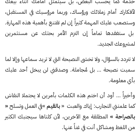
خدمة كما يحسب البعض، بل سيتمثل أمامك أثناء بيعك
لأفكارك أمام زملائك ورؤساك، وربما مرؤسيك في المستقبل،
وستصعب عليك المهمة كثيراً إن لم تقتنع بأهمية هذه المهارة.
بل ستفقدها تماماً إن التزم الأمر بحثك عن مستثمرين
لمشروعك الجديد.
لا تتردد بالسؤال، ولا تخشى النصيحة التي لا تريد سماعها وإلا لما
سميت نصيحة … بل مُجاملة. وصدقني لن يبخل أحد عليك
بأي معلومة.
وأخيراً … أود أن اختم هذه الكلمات بأمرين لا يحتملا النقاش
كما علمتني التجارب: إياك والعبث «
بالقيم
»في العمل وتسلح
«
بالصراحة »
المطلقة مع الآخرين، لأن كلتاها سيجنبك الكثير
من اللغط ومشاكل أنت في غناً عنها.