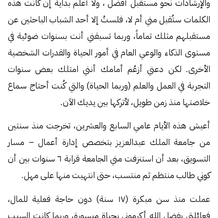
والإرشادات نحو مستقبل أفضل ، ولا أعلم بداية إن كانت هذه
الكلمات ستُقبل مني أم لا، فلستُ إلا أحد الشباب الباحثين عن
مستقبلهم مثلك تماماً، وربما تسبقني أنت بسنوات ضوئية في
مستوى الذكاء والوعي العام في أمور الحياة والقدرات الشخصية
الأخرى. لكن دعني أزعُم أمامك أنني امتلك بعض سنوات
التجربة في العمل والعلم (وربما الحياة) والتي كُنت أحتاج سماع
خلاصتها منذ زمن طويل، لأتركها بين يديك الآن.
أعيش هذه الأيام عامي السابع والعشرين، تخرجت منذ سنتين
من جامعة الملك عبدالعزيز بتخصص إدارة أعمال – مسار
التسويق، بعد أن استنزفت مني الجامعة قرابة ٦ سنوات بين أن
كوني طالب منتظم ثم منتسب، حتى انتهيت منها على مهل.
عملت منذ سن مبكرة (١٧ سنة) دون حاجة فعلية للمال،
فعائلتي بفضل الله أكرموني بحياة ميسورة، وربما كانت السبب