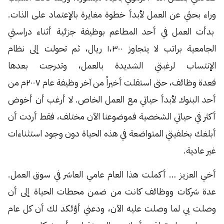
وراء بحثي عن العمل لأبدأ خطوة مغايرة بالإعتماد على الذات.
بدأت العمل في أحد المطاعم بوظيفة جزئية أثناء دراستي
الجامعية براتب لا يتجاوز ١،٣٠٠ ريال، ثم تحولت إلى نظام
الإنتساب لرغبتي الشديدة بالعمل، وتدرجت بعدها
فعدة وظائف، حتى استقلت أخيراً من آخر وظيفة عام ٢٠٠٧م من
أحد البنوك لأبدأ حياتي مع العمل الخاص. لا أرغب أن أخوض
أكثر في حياتي الشخصية فموضوعنا الآن مختلف، فقط أردت أن
أبلغك بخلفيتي المتواضعة في هذه الحياة دون وجود استثناءات
غير عادية.
أخي العزيز … أكملت هذا العام عامي العاشر في سوق العمل.
عدة شركات ووظائف كانت من ضمن محطات الحياة إلى أن
وصلت بي لما وصلت عليه الآن، ودعني أؤئكد لك أن كل عام