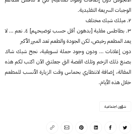
الوجبات السريعة التقليدية.
٢. ميلك شيك مختلف
٣. بطاطس مقلية [بدهون أقل حسب توضيحهم] ٤. نعم … لا
يعد المطعم رخيص، لكن الجودة والطعم تعد المبرر الأكبر
دون إعلانات … ودون وجود حملة تسويقية، نجح شيك شاك
بصنع ذلك الزخم وتلك القصة التي جعلتني الآن اكتب لكم هذه
المقالة، إضافة لانتظاري بحماس وقت الزيارة الأنسب للمطعم
خلال هذه الأيام.
شؤون اجتماعية
انشر على تويتر
انشر على الفيسبوك
انشر على لينكد إن
انشر على بينترست
انشر على الإيميل
انسخ الرابط