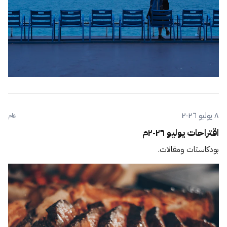
٨ يوليو ٢٠٢٦
عام
اقتراحات يوليو ٢٠٢٦م
بودكاستات ومقالات.