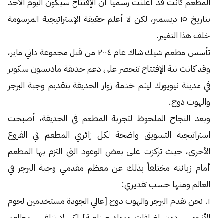
المطعم كانت قد أعلنت رسمياً أن الإفتتاح سيكون اليوم الأحد
بتاريخ ١٥ ديسمبر، لكن لا أعلم حقيقة الإستراتيجية المرسومة
خلف هذا التغيير.
تأسس مطعم شيك شاك عام ٢٠٠٤ من قبل مجموعة داني ماير،
وقد كانت نية الإفتتاح تنحصر على دعم حديقة ماديسون سكوير
في مدينة نيويورك ليتم خدمة زوار الحديقة بتقديم وجبة البرجر
والهوت دوج.
وبعد النجاح الملحوظ لتجربة المطعم في الحديقة، أصبحت
استراتيجية التسويق واضحة لكل زائري المطعم في الفروع
الأخرى، حيث تركزت على بعض الوعود التي التزم بها المطعم
أمام زبائنه مختلفاً بذلك عن معظم مقدمي وجبة البرجر في
العالم ومنها حسب تقديري:
١. نحن نقدم البرجر والهوت دوج [عالي الجودة مستخدمين لحوم
الأنجوس دون إضافات ومواد صناعية] لكي لا ننافس مطاعم