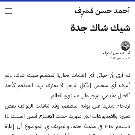
أحمد حسن مُشرِف
شيك شاك جدة
أحمد حسن مُشرِف
١٥ ديسمبر ٢٠١٣
لم أرى في حياتي أي إعلانات تجارية لمطعم شيك شاك، ولم
أعرف أي شخص [يأكل البرجر] لا يعترف بهذا المطعم كأحد
أفضل مقدمي البرجر على مستوى العالم.
ازدحام شديد على بوابة المطعم، وقد تناقلت الهواتف بعض
صوره والفيديوهات التي صورت حدث الإفتتاح أمس السبت ١٤
ديسمبر ٢٠١٤ في مدينة جدة، والطريف في الموضوع أن إدارة