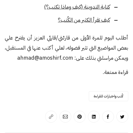
كتابة التدوينة (كيف وماذا تكتب؟)
كيف تقرأ الكثير من الكُتب؟
أطلب اليوم للمرة الأولى من قارئتي/قارئي العزيز أن يقترح علي
بعض المواضيع التي تثير فضوله، لعلي أكتب عنها في المستقبل،
ويمكن مراسلتي بذلك على: ahmad@amoshirf.com
قراءة ممتعة.
كُتب واختيارات للقراءة
انشر على تويتر
انشر على الفيسبوك
انشر على لينكد إن
انشر على بينترست
انشر على الإيميل
انسخ الرابط