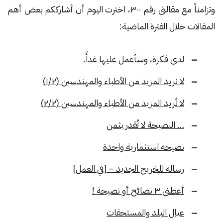
وتزامناً مع مقالتي رقم ٣٠٠، اخترت اليوم أن أشارككم بعض أهم
المقالات خلال الفترة الماضية:
لدي فكرة، وسأعمل عليها غداًَ.
لا نريد المزيد من الأطباء والمهندسين (١/٢)
لا نُريد المزيد من الأطباء والمهندسين (٢/٢)
… النصيحة لا تُقدر بثمن
نصيحة استثمارية واحدة
رسالة للخريج الجديد – [في العمل]
أعطني ٣ نصائح أو نصيحة !
عيال البلد والمستحقات