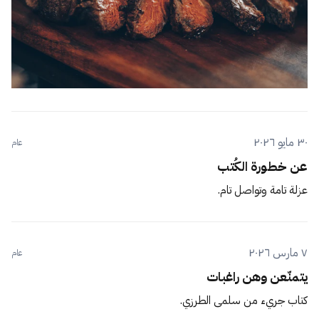
٣٠ مايو ٢٠٢٦
عام
عن خطورة الكُتب
عزلة تامة وتواصل تام.
٧ مارس ٢٠٢٦
عام
يتمنّعن وهن راغبات
كتاب جريء من سلمى الطرزي.