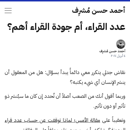
أحمد حسن مُشرِف
عدد القراء، أم جودة القراء أهم؟
أحمد حسن مُشرِف
٤ أبريل ٢٠١٧
نقاش جدلي يتكرر معي دائماًَ يبدأ بسؤال: هل من المعقول أن
ينشر الإنسان أي شيء يكتبه؟
وربما أقول أنك من الصعب أصلاً أن تُحدد إن كان ما سيُنشر ذو
تأثير أو دون تأثير.
وتعقيباً على
مقالة الأمس؛ لماذا توقفت عن حساب عدد قراء
المدونة؟
. شاركني أخي محمد خان معلقاً على المقالة: