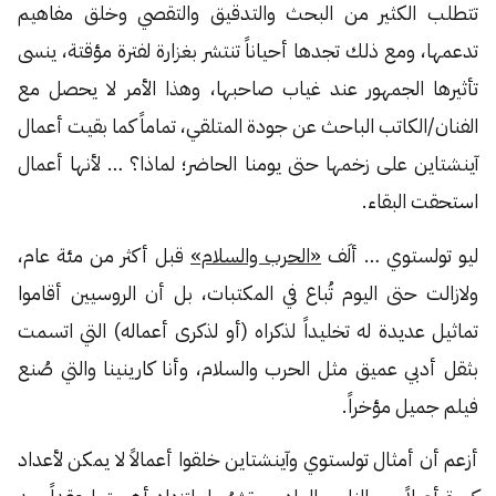
تتطلب الكثير من البحث والتدقيق والتقصي وخلق مفاهيم
تدعمها، ومع ذلك تجدها أحياناً تنتشر بغزارة لفترة مؤقتة، ينسى
تأثيرها الجمهور عند غياب صاحبها، وهذا الأمر لا يحصل مع
الفنان/الكاتب الباحث عن جودة المتلقي، تماماً كما بقيت أعمال
آينشتاين على زخمها حتى يومنا الحاضر؛ لماذا؟ … لأنها أعمال
استحقت البقاء.
ليو تولستوي … ألَف
«الحرب والسلام»
قبل أكثر من مئة عام،
ولازالت حتى اليوم تُباع في المكتبات، بل أن الروسيين أقاموا
تماثيل عديدة له تخليداً لذكراه (أو لذكرى أعماله) التي اتسمت
بثقل أدبي عميق مثل الحرب والسلام، وأنا كارينينا والتي صُنع
فيلم جميل مؤخراً.
أزعم أن أمثال تولستوي وآينشتاين خلقوا أعمالاً لا يمكن لأعداد