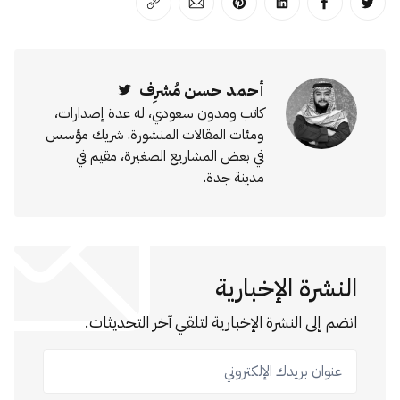
انشر على تويتر
انشر على الفيسبوك
انشر على لينكد إن
انشر على بينترست
انشر على الإيميل
انسخ الرابط
أحمد حسن مُشرِف
Twitter
كاتب ومدون سعودي، له عدة إصدارات،
ومئات المقالات المنشورة. شريك مؤسس
في بعض المشاريع الصغيرة، مقيم في
مدينة جدة.
النشرة الإخبارية
انضم إلى النشرة الإخبارية لتلقي آخر التحديثات.
عنوان بريدك الإلكتروني