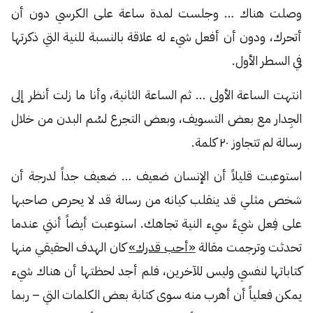
وصلت هناك … وجلست لمدة ساعة على الكرسي دون أن
أتحرك، ودون أن أفعل شيء له علاقة بالنسبة للنية التي ذكرتها
في السطر الأول.
انتهت الساعة الأولى … ثم الساعة الثانية، وأنا ما زلت أنظر إلى
الجِدار مع بعض التسويف، وبعض التجرع لسُم البدن من خلال
رسالة لم تتجاوز ٢٠ كلمة.
استوعبت قليلاً أن الإنسان ضعيف … ضعيف جداً لدرجة أن
شخص مثلي قد ينقلب كيانه من رسالة قد لا يحرص صاحبها
على فِعل شيءً سيء النية تجاهك. استوعبت أيضاً أنني عندما
تحدثت وترجمت مقالة
«أحب قدرك»
كان الهدف الحقيقي منها
كتاباتها لنفسي وليس للآخرين، فلم أجد لحظتها أن هناك شيء
يمكن فعلياً أن أهرب منه سوى كتابة بعض الكلمات التي – ربما