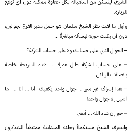
الشيخ، ليتمكن من استقباله بكل حفاوة ممكنة دون أي توقع
للزيارة.
وأول ما لفت نظر الشيخ سلمان هو حمل مدير الفرع لجوالين،
دون أن يكبت حيرته ليسأله مباشرةً …
– الجوال الثاني على حسابك ولا على حساب الشركة؟
– على حساب الشركة طال عمرك … هذه الشريحة خاصة
باتصالات الزبائن.
– هذا إسراف غير مبرر … جوال واحد يكفيك، أنا … أنا … ما
أشيل إلا جوال واحد!
– خير إن شاء الله … أبشر.
وانصرف الشيخ مستكملاً رحلته الميدانية ممتطياً اللاندكروزر