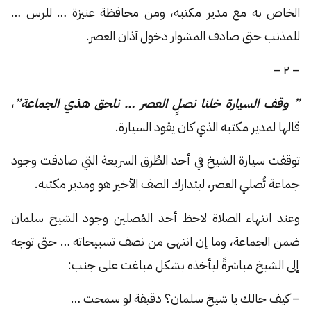
الخاص به مع مدير مكتبه، ومن محافظة عنيزة … للرس …
للمذنب حتى صادف المشوار دخول آذان العصر.
– ٢ –
” وقف السيارة خلنا نصلٍ العصر … نلحق هذي الجماعة”
،
قالها لمدير مكتبه الذي كان يقود السيارة.
توقفت سيارة الشيخ في أحد الطُرق السريعة التي صادفت وجود
جماعة تُصلي العصر، ليتدارك الصف الأخير هو ومدير مكتبه.
وعند انتهاء الصلاة لاحظ أحد المُصلين وجود الشيخ سلمان
ضمن الجماعة، وما إن انتهى من نصف تسبيحاته … حتى توجه
إلى الشيخ مباشرةً ليأخذه بشكل مباغت على جنب:
– كيف حالك يا شيخ سلمان؟ دقيقة لو سمحت …