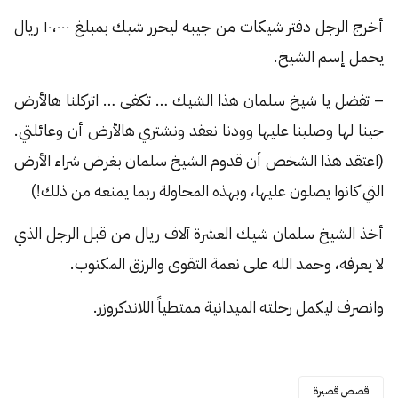
أخرج الرجل دفتر شيكات من جيبه ليحرر شيك بمبلغ ١٠،٠٠٠ ريال
يحمل إسم الشيخ.
– تفضل يا شيخ سلمان هذا الشيك … تكفى … اتركلنا هالأرض
جينا لها وصلينا عليها وودنا نعقد ونشتري هالأرض أن وعائلتي.
(اعتقد هذا الشخص أن قدوم الشيخ سلمان بغرض شراء الأرض
التي كانوا يصلون عليها، وبهذه المحاولة ربما يمنعه من ذلك!)
أخذ الشيخ سلمان شيك العشرة آلاف ريال من قبل الرجل الذي
لا يعرفه، وحمد الله على نعمة التقوى والرزق المكتوب.
وانصرف ليكمل رحلته الميدانية ممتطياً اللاندكروزر.
قصص قصيرة