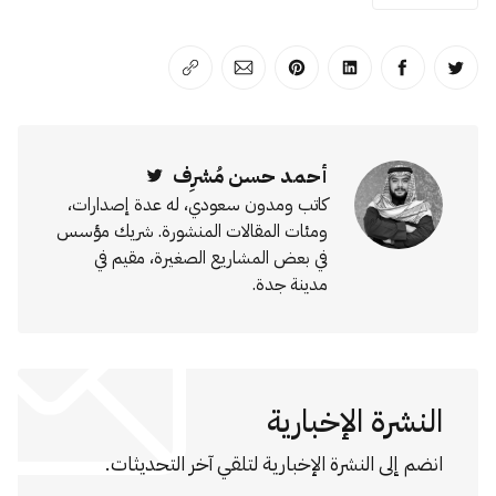
انشر على تويتر
انشر على الفيسبوك
انشر على لينكد إن
انشر على بينترست
انشر على الإيميل
انسخ الرابط
أحمد حسن مُشرِف
Twitter
كاتب ومدون سعودي، له عدة إصدارات،
ومئات المقالات المنشورة. شريك مؤسس
في بعض المشاريع الصغيرة، مقيم في
مدينة جدة.
النشرة الإخبارية
انضم إلى النشرة الإخبارية لتلقي آخر التحديثات.