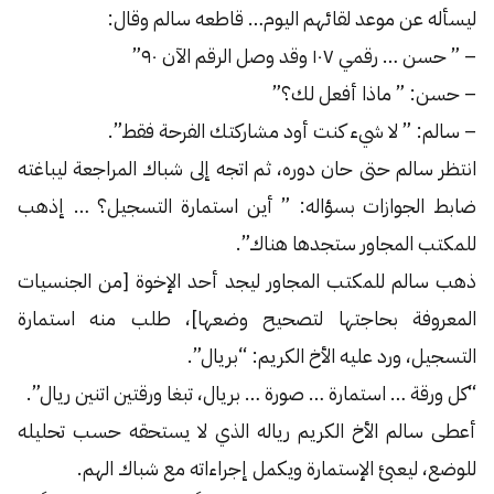
ليسأله عن موعد لقائهم اليوم… قاطعه سالم وقال:
– ” حسن … رقمي ١٠٧ وقد وصل الرقم الآن ٩٠”
– حسن: ” ماذا أفعل لك؟”
– سالم: ” لا شيء كنت أود مشاركتك الفرحة فقط”.
انتظر سالم حتى حان دوره، ثم اتجه إلى شباك المراجعة ليباغته
ضابط الجوازات بسؤاله: ” أين استمارة التسجيل؟ … إذهب
للمكتب المجاور ستجدها هناك”.
ذهب سالم للمكتب المجاور ليجد أحد الإخوة [من الجنسيات
المعروفة بحاجتها لتصحيح وضعها]، طلب منه استمارة
التسجيل، ورد عليه الأخ الكريم: “بريال”.
“كل ورقة … استمارة … صورة … بريال، تبغا ورقتين اتنين ريال”.
أعطى سالم الأخ الكريم رياله الذي لا يستحقه حسب تحليله
للوضع، ليعبئ الإستمارة ويكمل إجراءاته مع شباك الهم.