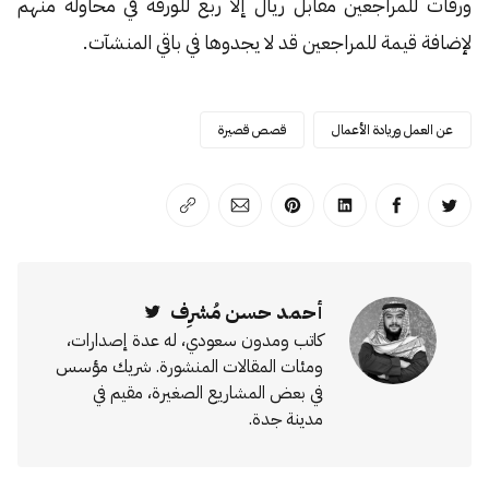
ورقات للمراجعين مقابل ريال إلا ربع للورقة في محاولة منهم
لإضافة قيمة للمراجعين قد لا يجدوها في باقي المنشآت.
عن العمل وريادة الأعمال
قصص قصيرة
انشر على تويتر
انشر على الفيسبوك
انشر على لينكد إن
انشر على بينترست
انشر على الإيميل
انسخ الرابط
أحمد حسن مُشرِف
Twitter
كاتب ومدون سعودي، له عدة إصدارات،
ومئات المقالات المنشورة. شريك مؤسس
في بعض المشاريع الصغيرة، مقيم في
مدينة جدة.