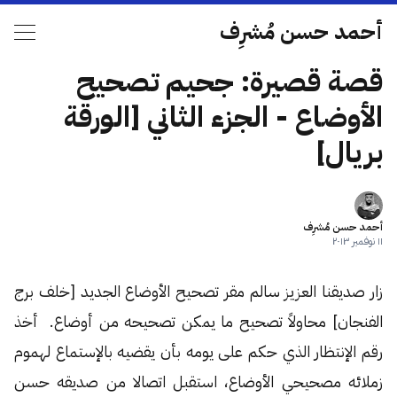
أحمد حسن مُشرِف
قصة قصيرة: جحيم تصحيح
الأوضاع - الجزء الثاني [الورقة
بريال]
أحمد حسن مُشرِف
١١ نوفمبر ٢٠١٣
زار صديقنا العزيز سالم مقر تصحيح الأوضاع الجديد [خلف برج
الفنجان] محاولاً تصحيح ما يمكن تصحيحه من أوضاع. أخذ
رقم الإنتظار الذي حكم على يومه بأن يقضيه بالإستماع لهموم
زملائه مصحيحي الأوضاع، استقبل اتصالا من صديقه حسن