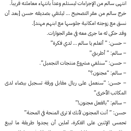
انتهى سالم من الإجراءات ليستلم وعداً بانتهاء معاملته قريباً.
خرج سالم من مقر التصحيح … ليلتقي بصديقه حسن [بعد أن
نسق مع زوجته امكانية جلوسها مع ابنهم مهند].
وقد حكى له ما جرى معه في مقر الجوازات.
– حسن: ” أتعلم يا سالم … لدي فكرة”
– سالم: ” أطربني”
– حسن: “سنلغي مشروع منتجات التجميل”.
– سالم: “مجنون؟”
– حسن: “سنعمل على ريال مقابل ورقة تسجيل بيضاء لدى
المكاتب الأخرى”
– سالم: “بالفعل مجنون!”
حسن: ” أنت المجنون لأنك لا ترى المنحة في المحنة”
تحمس الإثنين على الفكرة، آملين أن يجدوا طريقة ما لبيع